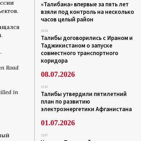
оссии
«Талибана» впервые за пять лет
ектов.
взяли под контроль на несколько
часов целый район
ращался
10:24
.
Талибы договорились с Ираном и
Таджикистаном о запуске
.
совместного транспортного
коридора
an Road
08.07.2026
13:52
lled in
Талибы утвердили пятилетний
план по развитию
электроэнергетики Афганистана
01.07.2026
ный
12:07