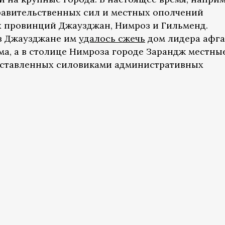
равительственных сил и местных ополчений
х провинций Джаузджан, Нимроз и Гильменд.
в Джаузджане им
удалось сжечь
дом лидера афг
ма, а в столице Нимроза городе Зарандж местны
ставленных силовиками административных