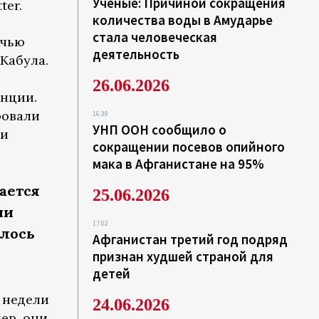
Ученые: Причиной сокращения
ter.
количества воды в Амударье
стала человеческая
чью
деятельность
Кабула.
26.06.2026
енции.
ровали
16:39
УНП ООН сообщило о
ми
сокращении посевов опийного
мака в Афганистане на 95%
ается
25.06.2026
ии
17:02
алось
Афганистан третий год подряд
признан худшей страной для
детей
е недели
24.06.2026
ер, они