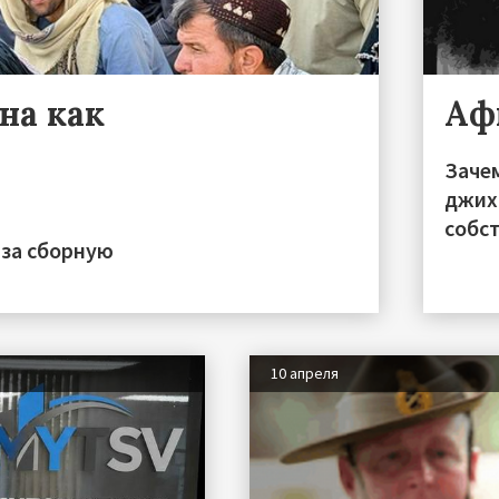
на как
Аф
Заче
джих
собс
 за сборную
10 апреля