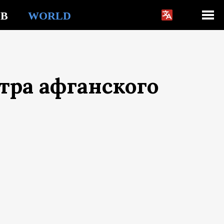
ZB
WORLD
тра афганского