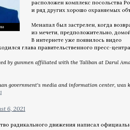
расположен комплекс посольства Р
и ряд других хорошо охраняемых объ
Менапал был застрелен, когда возв
тва
из мечети, предположительно, домой
В интернете уже появилось видео
ходился глава правительственного пресс-центра
ked by gunmen affiliated with the Taliban at Darul Am
an government's media and information center, was ki
1
st 6, 2021
йство радикального движения написал официаль