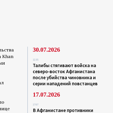
30.07.2026
льства
a Khan
12:35
ами
Талибы стягивают войска на
северо-восток Афганистана
после убийства чиновника и
ал
серии нападений повстанцев
17.07.2026
ло
17:07
лице
В Афганистане противники