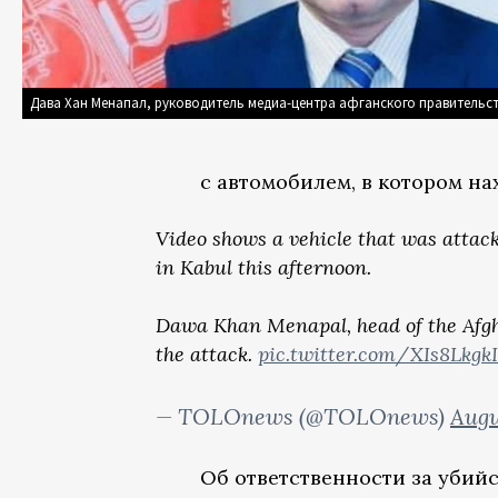
Дава Хан Менапал, руководитель медиа-центра афганского правительс
с автомобилем, в котором на
Video shows a vehicle that was attac
in Kabul this afternoon.
Dawa Khan Menapal, head of the Afgh
the attack.
pic.twitter.com/XIs8LkgkI
— TOLOnews (@TOLOnews)
Augu
Об ответственности за уби