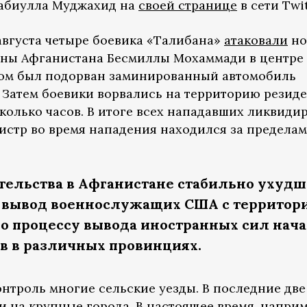
Забиулла Муджахид на
своей странице
в сети Twit
4 августа четыре боевика «Талибана»
атаковали
но
ны Афганистана Бесмиллы Мохаммади в центре 
дом был подорван заминированный автомобиль
 Затем боевики ворвались на территорию резид
колько часов. В итоге всех нападавших ликвиди
истр во время нападения находился за предела
тельства в Афганистане стабильно ухудш
ся вывод военнослужащих США с территор
о процессу вывода иностранных сил нач
в в различных провинциях.
онтроль многие сельские уезды. В последние дв
 на крупные города. В настоящее время, наприм