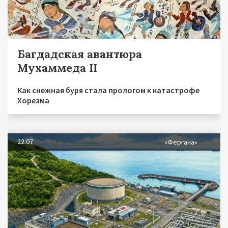
Багдадская авантюра
Мухаммеда II
Как снежная буря стала прологом к катастрофе
Хорезма
22.07
«Фергана»