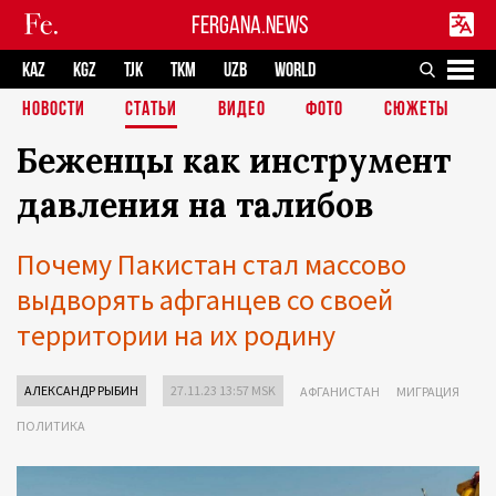
FERGANA.NEWS
KAZ
KGZ
TJK
TKM
UZB
WORLD
НОВОСТИ
СТАТЬИ
ВИДЕО
ФОТО
СЮЖЕТЫ
Беженцы как инструмент
давления на талибов
Почему Пакистан стал массово
выдворять афганцев со своей
территории на их родину
АЛЕКСАНДР РЫБИН
27.11.23 13:57 MSK
АФГАНИСТАН
МИГРАЦИЯ
ПОЛИТИКА