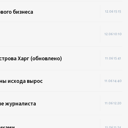
вого бизнеса
12.06 15:15
12.06 10:10
строва Харг (обновлено)
11.06 15:41
аны исхода вырос
11.06 14:40
ие журналиста
11.06 12:20
тиками
11.06 11:24