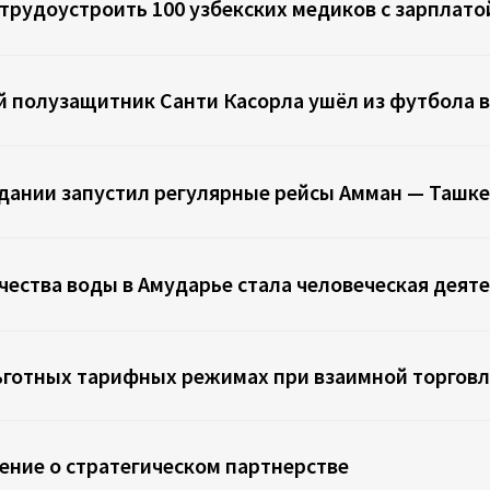
трудоустроить 100 узбекских медиков с зарплато
й полузащитник Санти Касорла ушёл из футбола в
ании запустил регулярные рейсы Амман — Ташк
ества воды в Амударье стала человеческая деят
льготных тарифных режимах при взаимной торгов
ление о стратегическом партнерстве