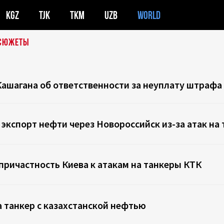
KGZ
TJK
TKM
UZB
WORLD
СЮЖЕТЫ
ашагана об ответственности за неуплату штрафа 
экспорт нефти через Новороссийск из-за атак на
причастность Киева к атакам на танкеры КТК
а танкер с казахстанской нефтью