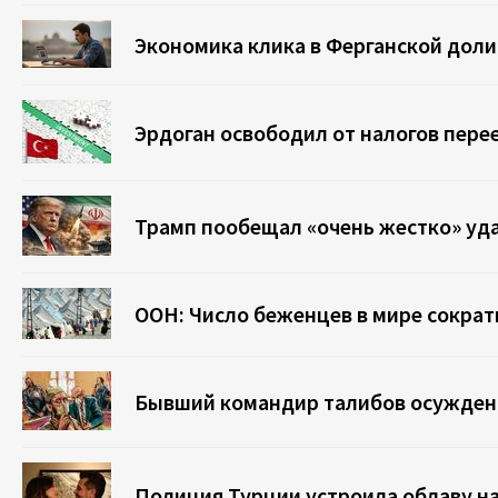
Экономика клика в Ферганской доли
Эрдоган освободил от налогов пер
Трамп пообещал «очень жестко» уда
ООН: Число беженцев в мире сократ
Бывший командир талибов осужден в
Полиция Турции устроила облаву на