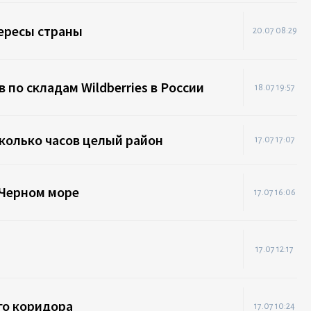
тересы страны
20.07 08:29
по складам Wildberries в России
18.07 19:57
сколько часов целый район
17.07 17:07
 Черном море
17.07 16:06
17.07 12:17
го коридора
17.07 10:24