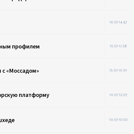
16.07 14:47
онным профилем
15.07 17:58
и с «Моссадом»
15.07 10:01
морскую платформу
10.07 12:07
шхеде
10.07 10:50