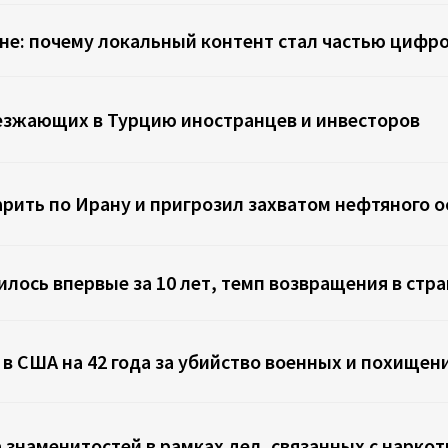
не: почему локальный контент стал частью цифро
еезжающих в Турцию иностранцев и инвесторов
рить по Ирану и пригрозил захватом нефтяного о
илось впервые за 10 лет, темп возвращения в стр
 США на 42 года за убийство военных и похищен
 знаменитостей в рамках дел, связанных с нарко