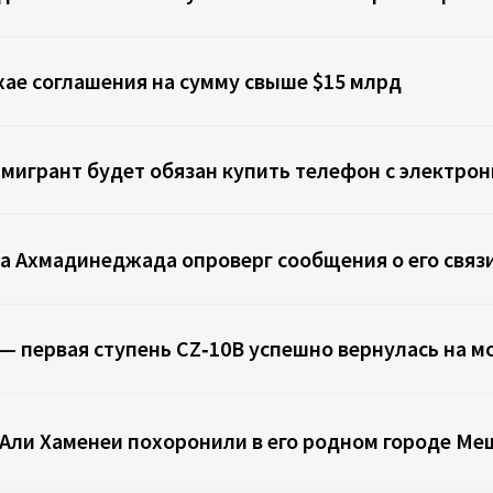
хае соглашения на сумму свыше $15 млрд
игрант будет обязан купить телефон с электр
а Ахмадинеджада опроверг сообщения о его связ
— первая ступень CZ‑10B успешно вернулась на 
 Али Хаменеи похоронили в его родном городе Ме