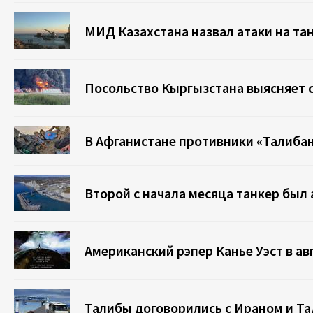
МИД Казахстана назвал атаки на та
Посольство Кыргызстана выясняет с
В Афганистане противники «Талибан
Второй с начала месяца танкер был
Американский рэпер Канье Уэст в ав
Талибы договорились с Ираном и Та