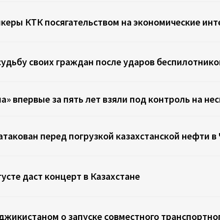
нкеры КТК посягательством на экономические ин
удьбу своих граждан после ударов беспилотников 
а» впервые за пять лет взяли под контроль на не
 атакован перед погрузкой казахстанской нефти в
густе даст концерт в Казахстане
джикистаном о запуске совместного транспортно