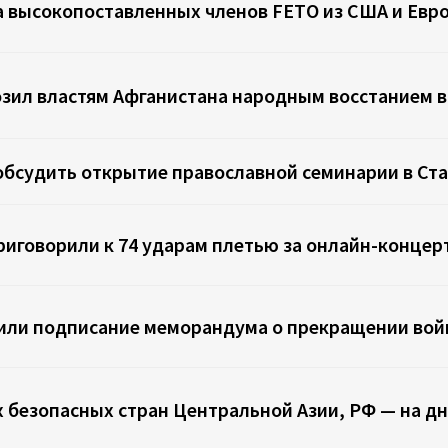
а высокопоставленных членов FETО из США и Евр
зил властям Афганистана народным восстанием 
обсудить открытие православной семинарии в Ст
иговорили к 74 ударам плетью за онлайн-концер
или подписание меморандума о прекращении во
х безопасных стран Центральной Азии, РФ — на дн