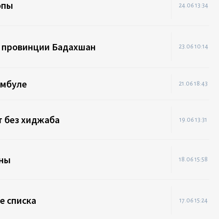
опы
24.06 13:34
в провинции Бадахшан
23.06 10:14
амбуле
21.06 18:43
т без хиджаба
19.06 13:31
йны
18.06 15:58
е списка
17.06 15:24