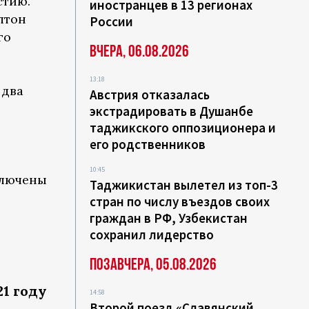
стию.
иностранцев в 13 регионах
лтон
России
го
Вчера, 06.08.2026
13:18
 два
Австрия отказалась
экстрадировать в Душанбе
таджикского оппозиционера и
его родственников
10:45
ключены
Таджикистан вылетел из топ-3
стран по числу въездов своих
граждан в РФ, Узбекистан
сохранил лидерство
Позавчера, 05.08.2026
21 году
14:58
Второй поезд «Славянский