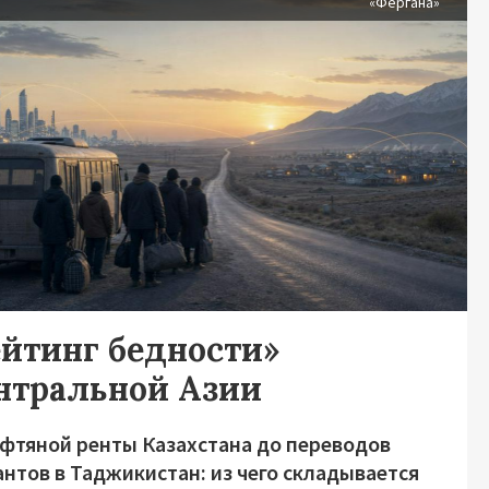
я
«Фергана»
ейтинг бедности»
нтральной Азии
ефтяной ренты Казахстана до переводов
нтов в Таджикистан: из чего складывается