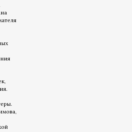
м
ана
мателя
ных
ения
к,
ия.
еры.
имова,
кой