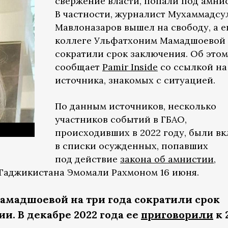
свержение власти, попали под амни
В частности, журналист Мухаммадсу
Мавлоназаров вышел на свободу, а е
коллеге Ульфатхоним Мамадшоевой
сократили срок заключения. Об этом
сообщает
Pamir Inside
со ссылкой на
источника, знакомых с ситуацией.
По данным источников, несколько
участников событий в ГБАО,
происходивших в 2022 году, были в
в списки осужденных, попавших
под действие
закона об амнистии
,
Таджикистана Эмомали Рахмоном 16 июня.
амадшоевой на три года сократили срок
и. В декабре 2022 года ее
приговорили
к 