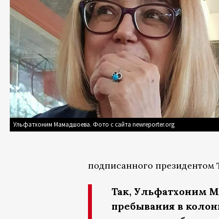
Ульфатхоним Мамадшоева. Фото с сайта newreporter.org
подписанного президентом 
Так, Ульфатхоним М
пребывания в колони