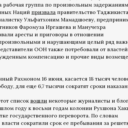
ода рабочая группа по произвольным задержания
нных Наций
призвала
правительство Таджикист
налистку Ульфатхоним Мамадшоеву, предприни
тников Фаромуза Иргашева и Манучехра
звали аресты и приговоры в отношении
произвольными и нарушающими целый ряд важ
едставители ООН также потребовали от властей
сужденным компенсацию и прочие виды возмещ
ный Рахмоном 16 июня, касается 18 тысяч челове
ободу, для еще 6,7 тысячи сократят сроки наказан
 этот список
вошли
некоторые журналисты и блог
шлом году к восьми годам колонии Рухшона Хак
тке государственного переворота. По словам
 власти сократили срок ее пребывания за решет