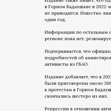
Издание также пишет, что о
в Горном Бадахшане в 2022-м
не приводится. Известно лиш
один год.
Информации по остальным о
регионе пока нет, резюмирует
Подчеркивается, что офици
подробностей об амнистиров
активисты из ГБАО.
Издание добавляет, что в 20
были приговорены около 300
к протестам в Горном Бадахш
скончались шестеро из них.
Репрессии в отношении акти