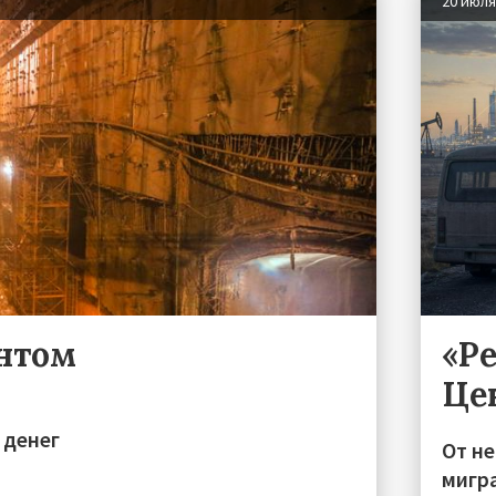
20 июл
ентом
«Р
Це
 денег
От н
мигра