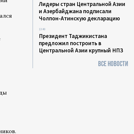
ями
Лидеры стран Центральной Азии
и Азербайджана подписали
вался
Чолпон-Атинскую декларацию
13:40
Президент Таджикистана
е
предложил построить в
Центральной Азии крупный НПЗ
ВСЕ НОВОСТИ
оды
ников.