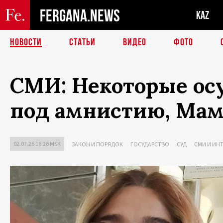
FERGANA.NEWS
KAZ
НОВОСТИ
СТАТЬИ
ВИДЕО
ФОТО
СМИ: Некоторые ос
под амнистию, Мам
02.07.26 16:26 MSK
ЗАКОН И ПОРЯДОК
ГОСУДАРСТВО
СУД
СМИ И ИН