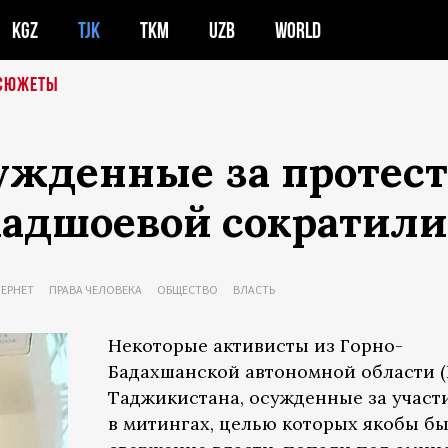
KGZ
TJK
TKM
UZB
WORLD
СЮЖЕТЫ
ужденные за протест
адшоевой сократили
ТЕРНЕТ
ПРАВА ЧЕЛОВЕКА
ОБЩЕСТВО
ВЛАСТЬ
Некоторые активисты из Горно-
Бадахшанской автономной области (
Таджикистана, осужденные за участ
в митингах, целью которых якобы б