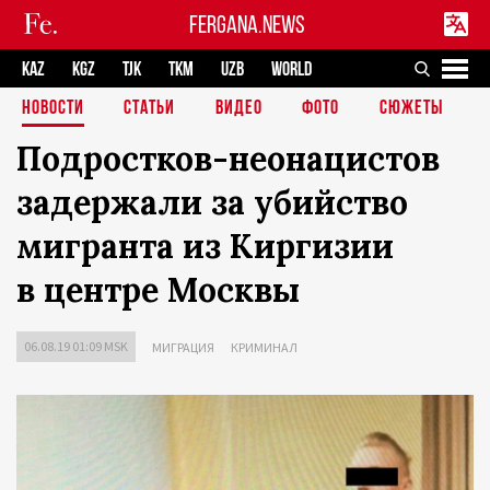
FERGANA.NEWS
KAZ
KGZ
TJK
TKM
UZB
WORLD
НОВОСТИ
СТАТЬИ
ВИДЕО
ФОТО
СЮЖЕТЫ
Подростков-неонацистов
задержали за убийство
мигранта из Киргизии
в центре Москвы
06.08.19 01:09 MSK
МИГРАЦИЯ
КРИМИНАЛ