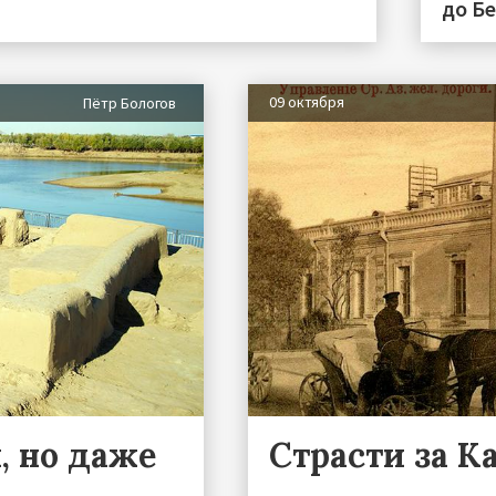
до Б
09 октября
Пётр Бологов
, но даже
Страсти за К