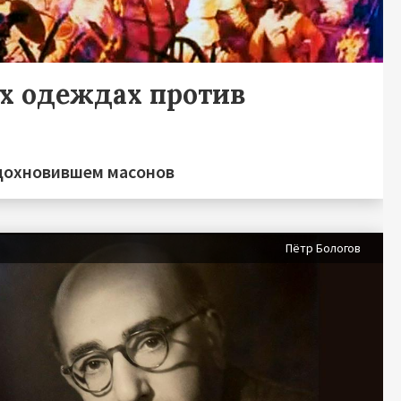
х одеждах против
вдохновившем масонов
я
Пётр Бологов