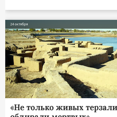
24 октября
«Не только живых терзали
обдирали мертвых»