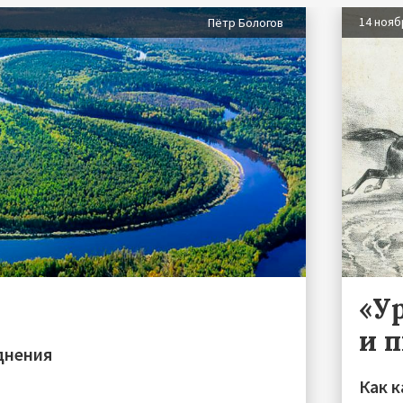
14 нояб
Пётр Бологов
«У
и 
днения
Как к