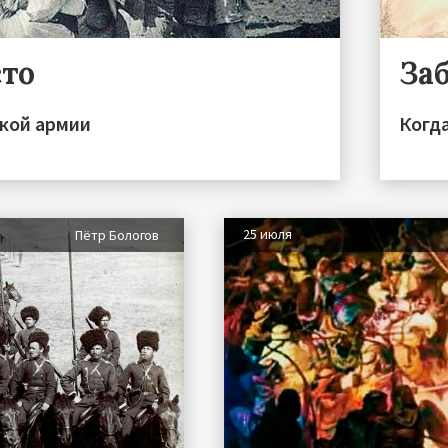
сто
За
ской армии
Когд
25 июля
Пётр Бологов