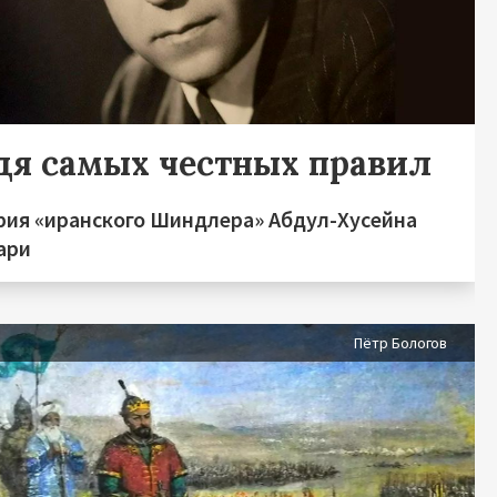
дя самых честных правил
рия «иранского Шиндлера» Абдул-Хусейна
ари
я
Пётр Бологов