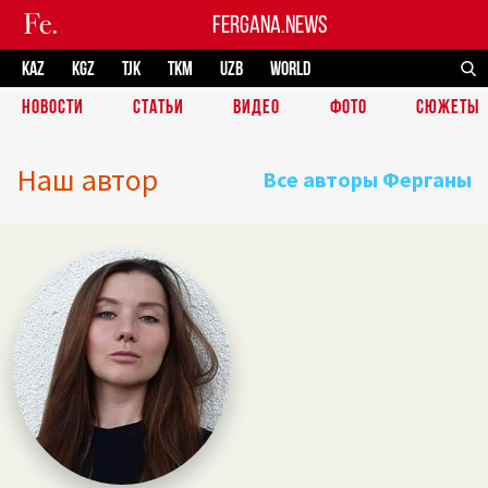
FERGANA.NEWS
KAZ
KGZ
TJK
TKM
UZB
WORLD
НОВОСТИ
СТАТЬИ
ВИДЕО
ФОТО
СЮЖЕТЫ
Наш автор
Все авторы Ферганы