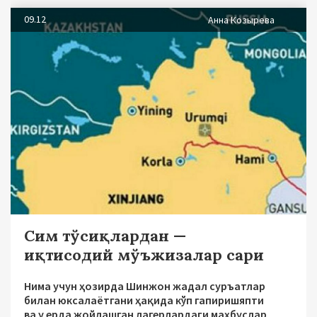
09.12
Анна Козырева
Сим тўсиқлардан —
иқтисодий мўъжизалар сари
Нима учун ҳозирда Шинжон жадал суръатлар
билан юксалаётгани ҳақида кўп гапиришяпти
ва у ерда жойлашган лагерлардаги маҳбуслар