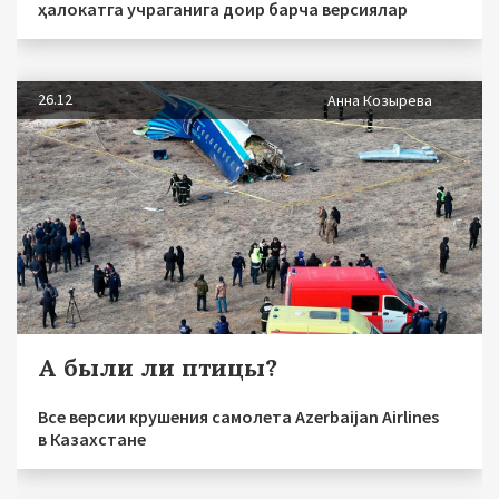
ҳалокатга учраганига доир барча версиялар
26.12
Анна Козырева
А были ли птицы?
Все версии крушения самолета Azerbaijan Airlines
в Казахстане