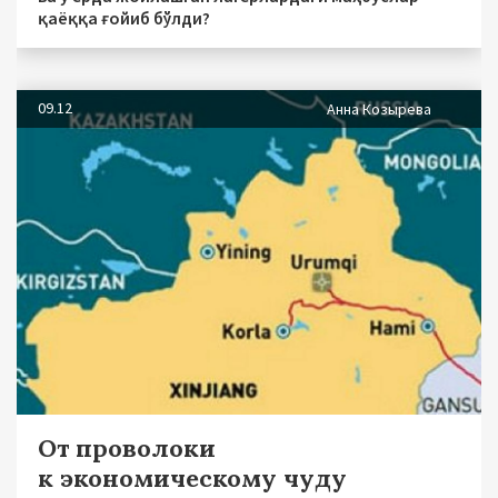
қаёққа ғойиб бўлди?
09.12
Анна Козырева
От проволоки
к экономическому чуду