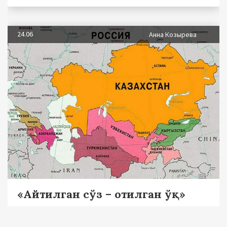
24.06
Анна Козырева
«Айтилган сўз – отилган ўқ»
Қозоғистондаги айирмачилар – ким улар?