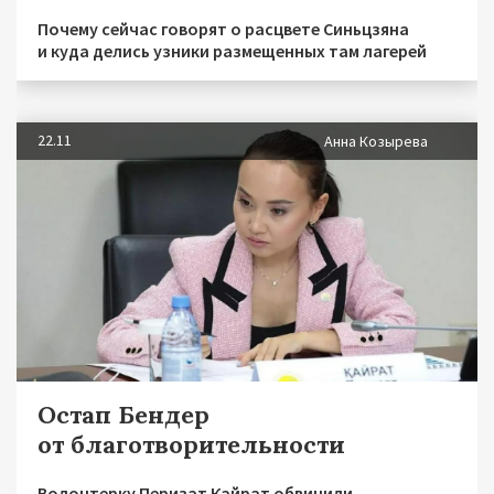
Почему сейчас говорят о расцвете Синьцзяна
и куда делись узники размещенных там лагерей
22.11
Анна Козырева
Остап Бендер
от благотворительности
Волонтерку Перизат Кайрат обвинили