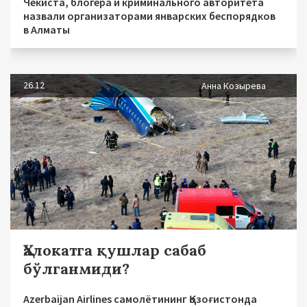
Чекиста, блогера и криминального авторитета
назвали организаторами январских беспорядков
в Алматы
26.12
Анна Козырева
Ҳалокатга қушлар сабаб
бўлганмиди?
Аzerbaijan Airlines самолётининг Қозоғистонда