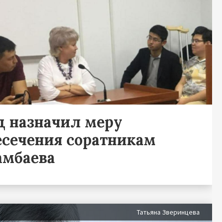
д назначил меру
есечения соратникам
амбаева
Татьяна Зверинцева