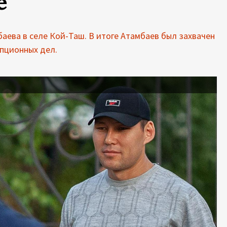
е
аева в селе Кой-Таш. В итоге Атамбаев был захвачен
упционных дел.