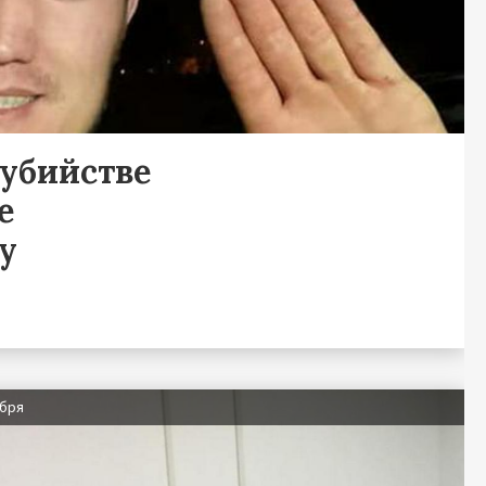
убийстве
е
у
абря