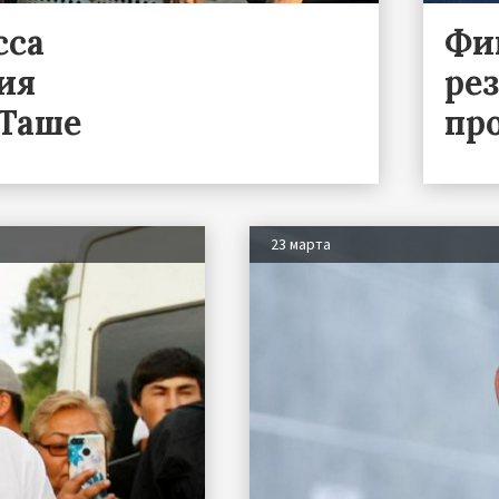
сса
Фи
ия
ре
-Таше
пр
23 марта