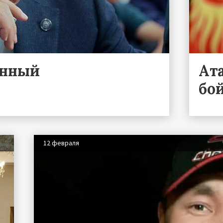
енный
Ат
бо
12 февраля