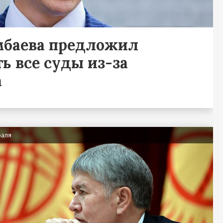
мбаева предложил
ь все суды из-за
а
раля