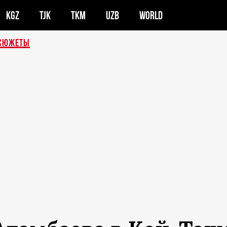
KGZ
TJK
TKM
UZB
WORLD
СЮЖЕТЫ