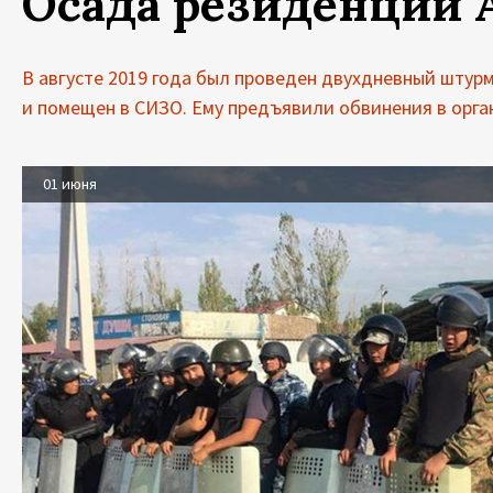
Осада резиденции 
В августе 2019 года был проведен двухдневный штур
и помещен в СИЗО. Ему предъявили обвинения в орга
01 июня