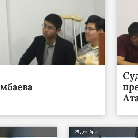
и
Су
мбаева
пр
Ат
25 декабря