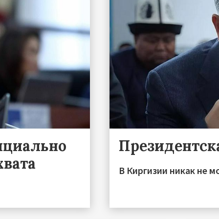
ициально
Президентск
хвата
В Киргизии никак не м