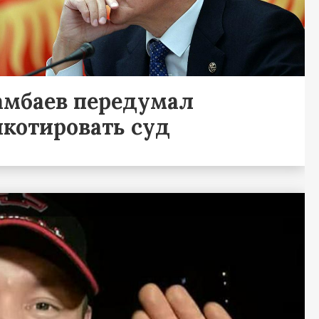
амбаев передумал
йкотировать суд