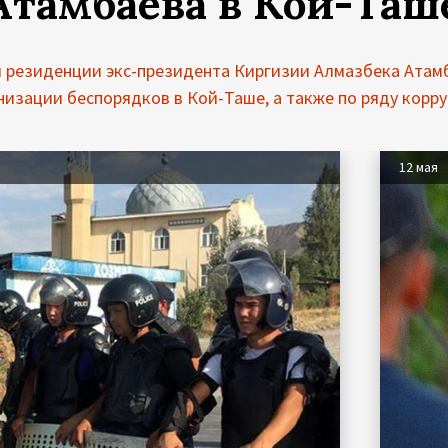
Атамбаева в Кой-Таш
м резиденции экс-президента Киргизии Алмазбека Атамб
низации беспорядков в Кой-Таше, а также по ряду корр
12 мая