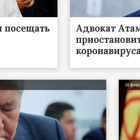
л посещать
Адвокат Ата
приостановит
коронавирус
28 фев