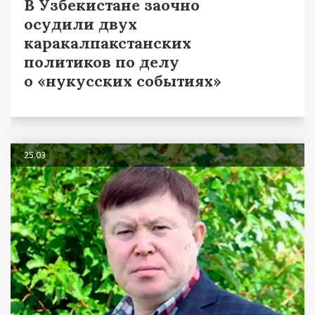
В Узбекистане заочно
осудили двух
каракалпакстанских
политиков по делу
о «нукусских событиях»
25.03