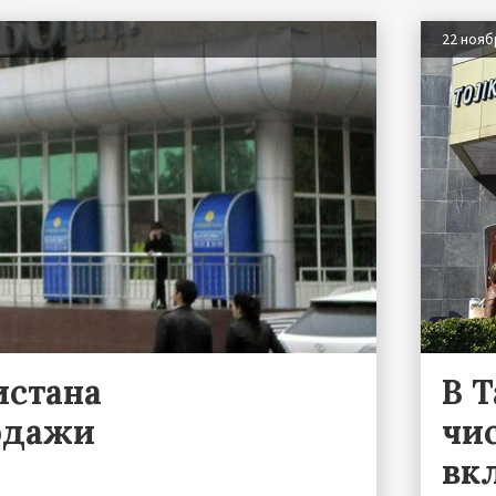
22 нояб
истана
В 
родажи
чи
вк