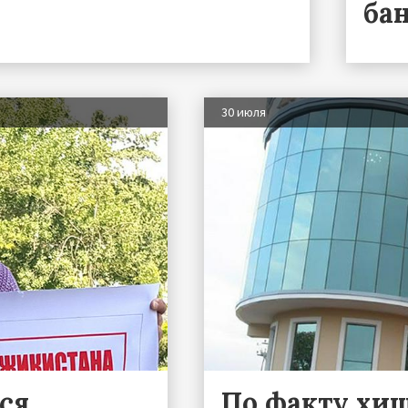
ба
30 июля
ся
По факту хи