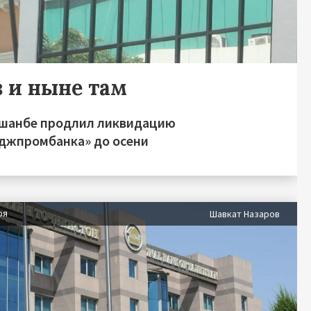
з и ныне там
ушанбе продлил ликвидацию
джпромбанка» до осени
ря
Шавкат Назаров