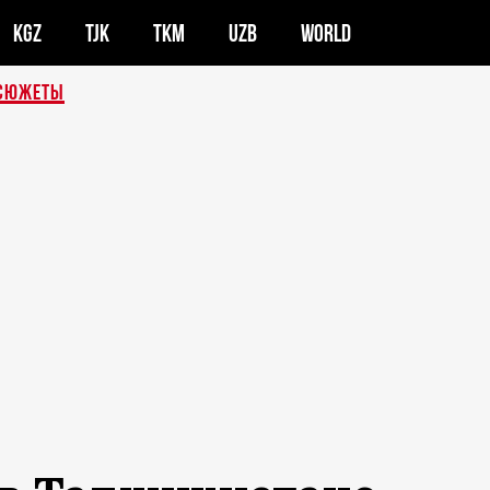
KGZ
TJK
TKM
UZB
WORLD
СЮЖЕТЫ