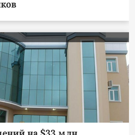
нков
щений на $33 млн