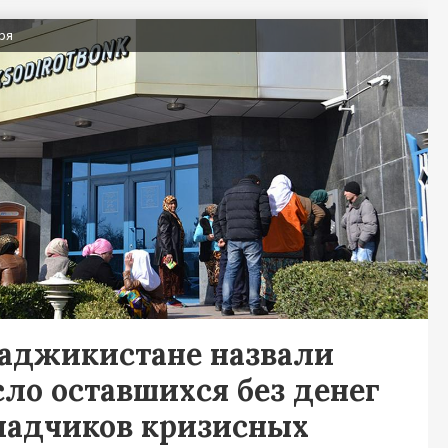
ря
Таджикистане назвали
сло оставшихся без денег
ладчиков кризисных