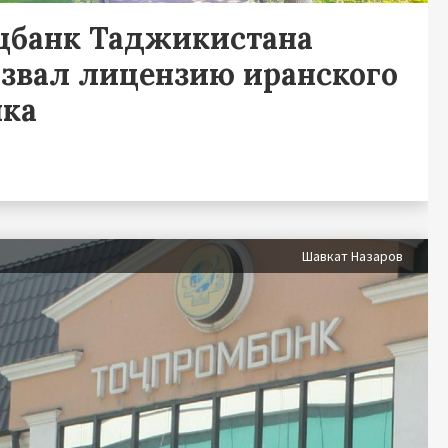
цбанк Таджикистана
озвал лицензию иранского
нка
Шавкат Назаров