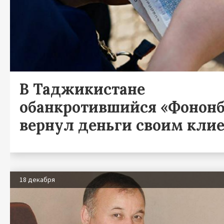
В Таджикистане
обанкротившийся «Фононб
вернул деньги своим кли
18 декабря