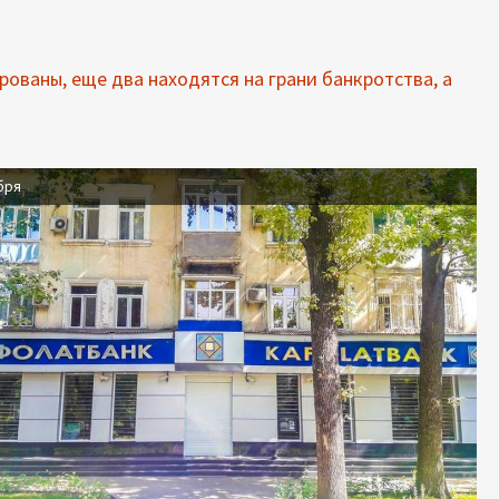
рованы, еще два находятся на грани банкротства, а
бря