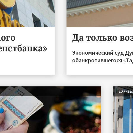
ого
Да только во
енстбанка»
Экономический суд Д
обанкротившегося «Та
20 янва