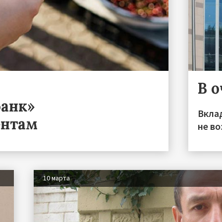
В о
анк»
Вкла
ентам
не во
10 марта