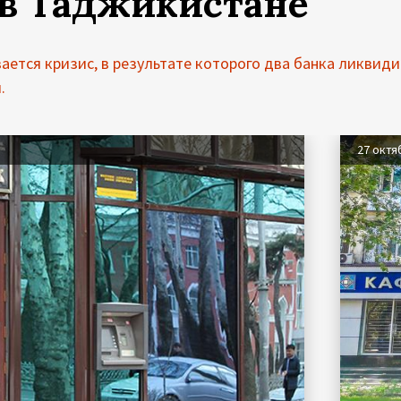
 в Таджикистане
ается кризис, в результате которого два банка ликвиди
.
27 октя