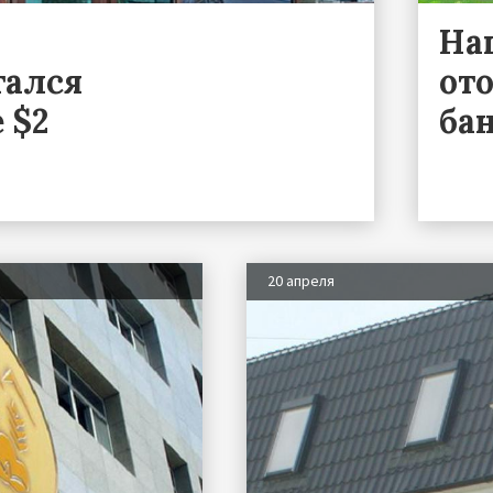
На
тался
от
 $2
ба
20 апреля