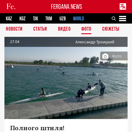
FERGANA.NEWS
KAZ
KGZ
TJK
TKM
UZB
WORLD
НОВОСТИ
СТАТЬИ
ВИДЕО
ФОТО
СЮЖЕТЫ
27.04
Александр Троицкий
Фото
Полного штиля!