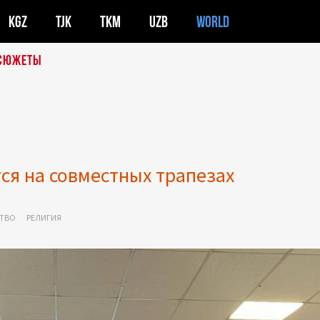
KGZ
TJK
TKM
UZB
WORLD
СЮЖЕТЫ
ся на совместных трапезах
ТВО
РЕЛИГИЯ