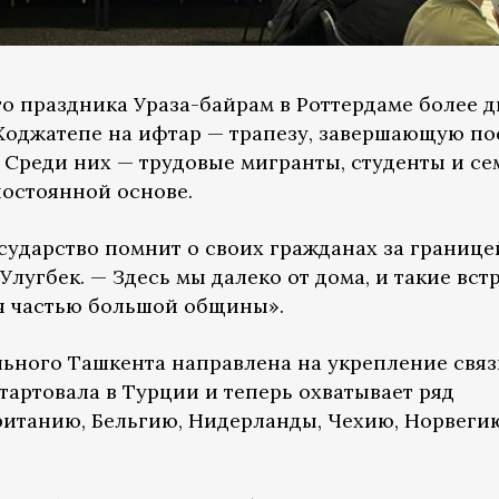
о праздника Ураза-байрам в Роттердаме более д
 Ходжатепе на ифтар — трапезу, завершающую по
 Среди них — трудовые мигранты, студенты и се
остоянной основе.
осударство помнит о своих гражданах за границе
Улугбек. — Здесь мы далеко от дома, и такие вст
я частью большой общины».
ьного Ташкента направлена на укрепление связ
тартовала в Турции и теперь охватывает ряд
ританию, Бельгию, Нидерланды, Чехию, Норвеги