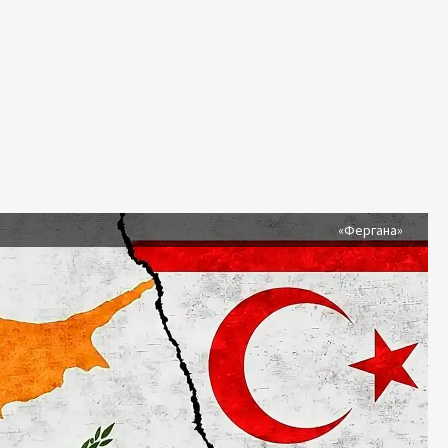
я
«Фергана»