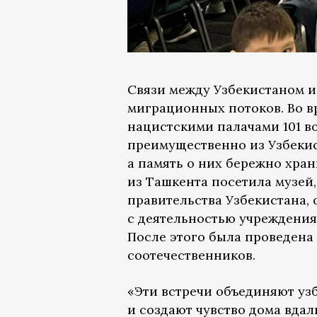
Связи между Узбекистаном 
миграционных потоков. Во в
нацистскими палачами 101 в
преимущественно из Узбекис
а память о них бережно хра
из Ташкента посетила музей
правительства Узбекистана,
с деятельностью учреждения
После этого была проведена
соотечественников.
«Эти встречи объединяют уз
и создают чувство дома вда