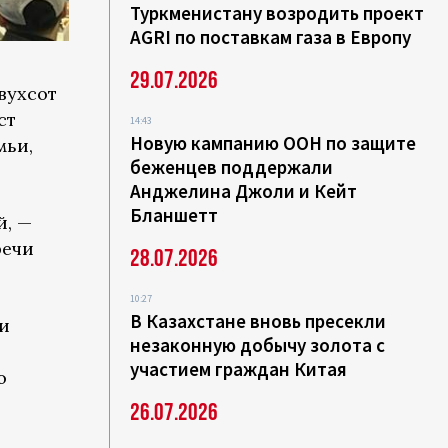
Туркменистану возродить проект
AGRI по поставкам газа в Европу
29.07.2026
вухсот
ст
14:43
Новую кампанию ООН по защите
мьи,
беженцев поддержали
Анджелина Джоли и Кейт
Бланшетт
й, —
речи
28.07.2026
10:27
В Казахстане вновь пресекли
и
незаконную добычу золота с
участием граждан Китая
ю
26.07.2026