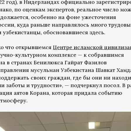
22 год), в Нидерландах официально зарегистрир
днако, по оценкам экспертов, реальное число мо
одолжается, особенно на фоне ужесточения
ссии, куда раньше направлялось много трудовы
и узбекистанцы, обосновавшиеся здесь.
ко что открывшемся
Центре исламской цивилиза
учно-культурном комплексе — к собравшимся
на в странах Бенилюкса Гайрат Фазилов
управления мусульман Узбекистана Шавкат Хамд
поддержать своих граждан, где бы они ни находи
и заботы и трудности», — подчеркнул посол. В 
ация аятов Корана, которая придала событию
атмосферу.