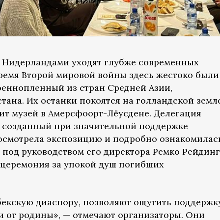
и Нидерландами уходят глубже современных
ремя Второй мировой войны здесь жестоко были
оеннопленный из стран Средней Азии,
тана. Их останки покоятся на голландской земле
нит музей в Амерсфоорт-Лёусдене. Делегация
, созданный при значительной поддержке
 осмотрела экспозицию и подробно ознакомилас
 под руководством его директора Ремко Рейдинг
 церемония за упокой душ погибших
бекскую диаспору, позволяют ощутить поддержк
ли от родины», — отмечают организаторы. Они