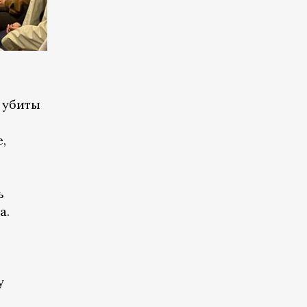
 убиты
,
ь
а.
у