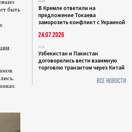
овано
09:59
В Кремле ответили на
жет быть
предложение Токаева
заморозить конфликт с Украиной
х
24.07.2026
ции
11:26
Узбекистан и Пакистан
договорились вести взаимную
торговлю транзитом через Китай
амов.
лись.
ВСЕ НОВОСТИ
рамках