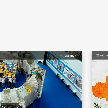
21 июл
«Фергана»