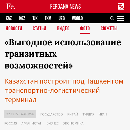
FERGANA.NEWS
KAZ
KGZ
TJK
TKM
UZB
WORLD
НОВОСТИ
СТАТЬИ
ВИДЕО
ФОТО
СЮЖЕТЫ
«Выгодное использование
транзитных
возможностей»
Казахстан построит под Ташкентом
транспортно-логистический
терминал
22.12.22 14:46 MSK
ГОСУДАРСТВО
КИТАЙ
ТУРЦИЯ
ИРАН
РОССИЯ
АФГАНИСТАН
БИЗНЕС
ЭКОНОМИКА