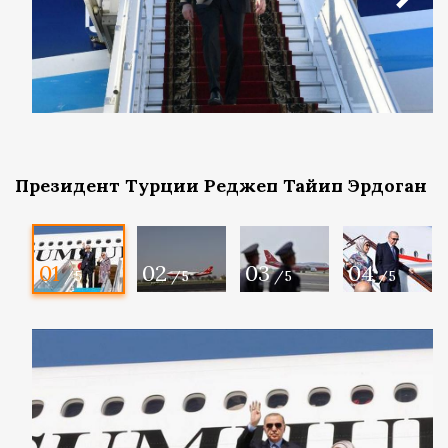
Президент Турции Реджеп Тайип Эрдоган
01
02
03
04
/5
/5
/5
/5