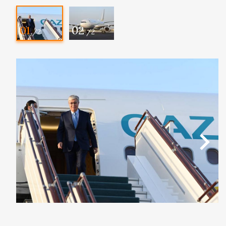
01
02
/2
/2