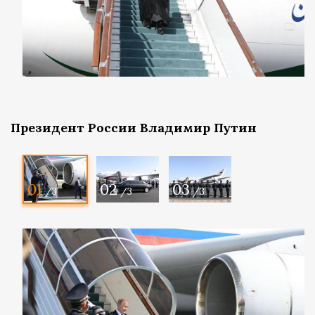
Президент России Владимир Путин
01
02
03
/3
/3
/3