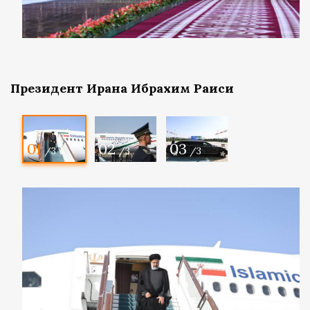
Президент Ирана Ибрахим Раиси
01
02
03
/3
/3
/3