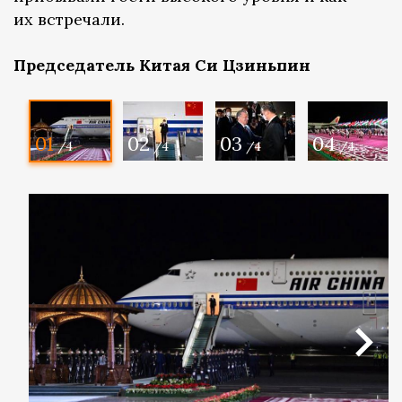
их встречали.
Председатель Китая Си Цзиньпин
01
02
03
04
/4
/4
/4
/4