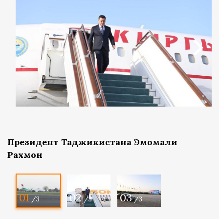
Президент Таджикистана Эмомали
Рахмон
01
02
03
/3
/3
/3