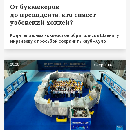
От букмекеров
до президента: кто спасет
узбекский хоккей?
Родители юных хоккеистов обратились к Шавкату
Мирзиёеву с просьбой сохранить клуб «Хумо»
03.08
«Фергана»