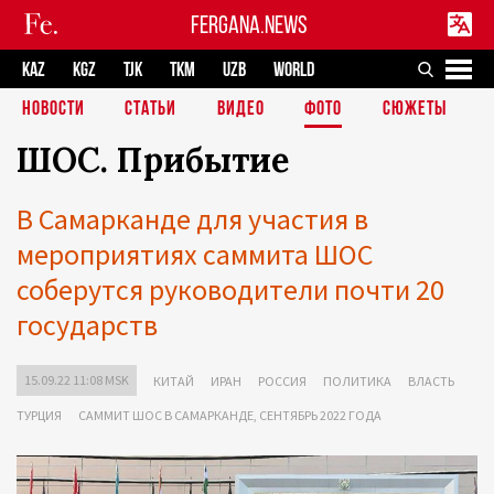
FERGANA.NEWS
KAZ
KGZ
TJK
TKM
UZB
WORLD
НОВОСТИ
СТАТЬИ
ВИДЕО
ФОТО
СЮЖЕТЫ
ШОС. Прибытие
В Самарканде для участия в
мероприятиях саммита ШОС
соберутся руководители почти 20
государств
15.09.22 11:08 MSK
КИТАЙ
ИРАН
РОССИЯ
ПОЛИТИКА
ВЛАСТЬ
ТУРЦИЯ
САММИТ ШОС В САМАРКАНДЕ, СЕНТЯБРЬ 2022 ГОДА