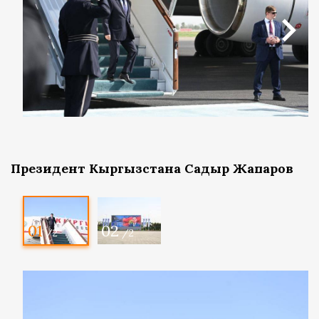
Президент Кыргызстана Садыр Жапаров
01
02
/2
/2