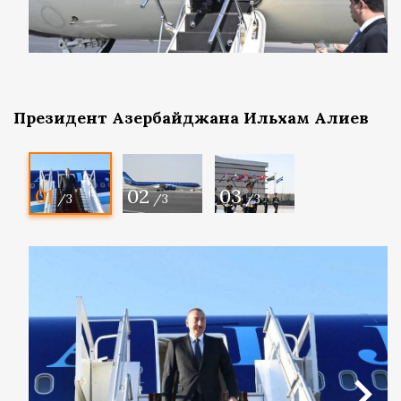
Президент Азербайджана Ильхам Алиев
01
02
03
/3
/3
/3