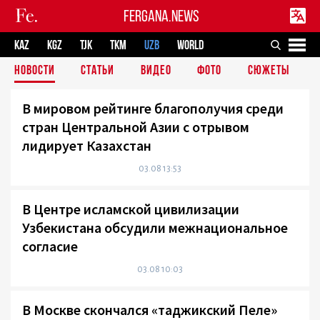
FERGANA.NEWS
KAZ
KGZ
TJK
TKM
UZB
WORLD
НОВОСТИ
СТАТЬИ
ВИДЕО
ФОТО
СЮЖЕТЫ
В мировом рейтинге благополучия среди
стран Центральной Азии с отрывом
лидирует Казахстан
03.08 13:53
В Центре исламской цивилизации
Узбекистана обсудили межнациональное
согласие
03.08 10:03
В Москве скончался «таджикский Пеле»