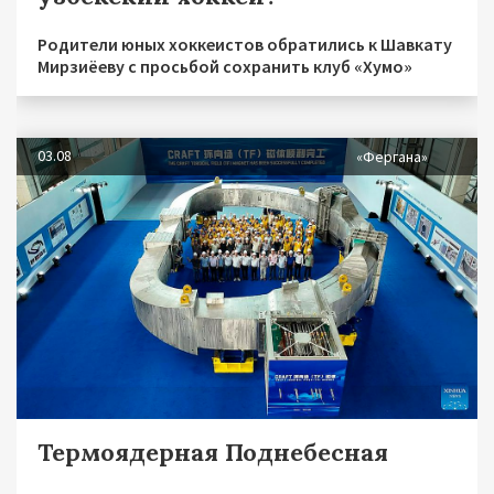
Родители юных хоккеистов обратились к Шавкату
Мирзиёеву с просьбой сохранить клуб «Хумо»
03.08
«Фергана»
Термоядерная Поднебесная