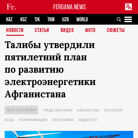
FERGANA.NEWS
KAZ
KGZ
TJK
TKM
UZB
WORLD
НОВОСТИ
СТАТЬИ
ВИДЕО
ФОТО
СЮЖЕТЫ
Талибы утвердили
пятилетний план
по развитию
электроэнергетики
Афганистана
08.07.26 13:52 MSK
СРЕДА ОБИТАНИЯ
АФГАНИСТАН
ЭКОЛОГИЯ
ВОДА
КОММУНИКАЦИИ
ЭКОНОМИКА
ОБЩЕСТВО