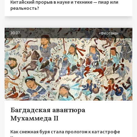
Китайский прорыв в науке и технике — пиар или
реальность?
30.07
«Фергана»
Багдадская авантюра
Мухаммеда II
Как снежная буря стала прологом к катастрофе