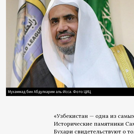
Мухаммад бин Абдулкарим аль-Исса. Фото ЦИЦ
«Узбекистан — одна из самы
Исторические памятники Сам
Бухари свидетельствуют о то