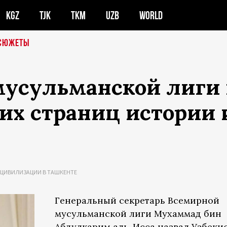
KGZ
TJK
TKM
UZB
WORLD
СЮЖЕТЫ
мусульманской лиги 
ких страниц истории
 ЦИВИЛИЗАЦИИ В ТАШКЕНТЕ
Генеральный секретарь Всемирной
мусульманской лиги Мухаммад бин
Абдулкарим аль-Исса назвал Узбеки