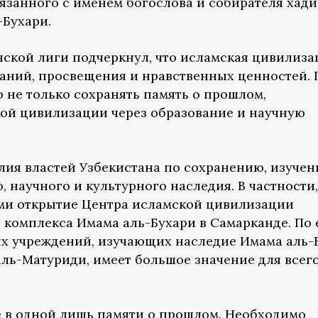
вязанного с именем богослова и собирателя хад
Бухари.
ской лиги подчеркнул, что исламская цивилиза
аний, просвещения и нравственных ценностей. 
 не только сохранять память о прошлом,
кой цивилизации через образование и научную
лия властей Узбекистана по сохранению, изуче
 научного и культурного наследия. В частности,
ми открытие Центра исламской цивилизации
 комплекса Имама аль-Бухари в Самарканде. По 
ых учреждений, изучающих наследие Имама аль-
ль-Матуриди, имеет большое значение для всег
е в одной лишь памяти о прошлом. Необходимо