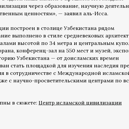
вилизации через образование, научную деятельн
твенным ценностям», — заявил аль-Исса.
ции построен в столице Узбекистана рядом
ание выполнено в стиле средневековых архитек
талами высотой по 34 метра и центральным куп
Корана, конференц-зал на 550 мест и музей, эксп
торию Узбекистана — от доисламских времен
ван стать площадкой для изучения наследия пр
ия в сотрудничестве с Международной исламско
акже с научно-просветительскими центрами по в
упны в сюжете:
Центр исламской цивилизации