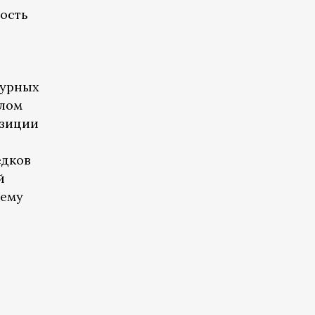
ость
турных
олом
озиции
едков
й
сему