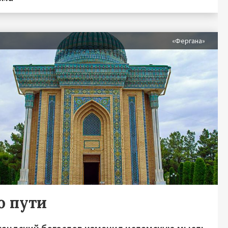
«Фергана»
о пути