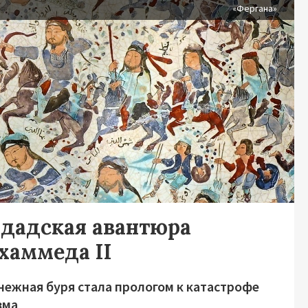
я
«Фергана»
гдадская авантюра
хаммеда II
нежная буря стала прологом к катастрофе
зма