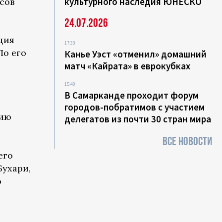
культурного наследия ЮНЕСКО
исов
24.07.2026
ция
17:33
По его
Канье Уэст «отменил» домашний
матч «Кайрата» в еврокубках
15:40
В Самарканде проходит форум
городов-побратимов с участием
нию
делегатов из почти 30 стран мира
ВСЕ НОВОСТИ
его
Бухари,
о