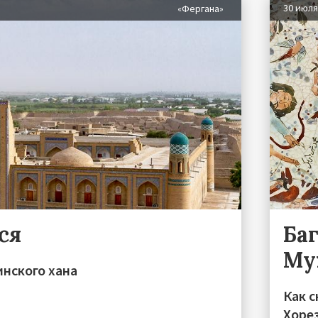
30 июл
«Фергана»
ся
Ба
Му
инского хана
Как с
Хоре