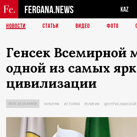
FERGANA.NEWS
KAZ
НОВОСТИ
СТАТЬИ
ВИДЕО
ФОТО
Генсек Всемирной 
одной из самых яр
цивилизации
08.07.26 10:34 MSK
КУЛЬТУРА
ИСТОРИЯ
РЕЛИГИЯ
ЦЕНТР ИСЛАМСКОЙ