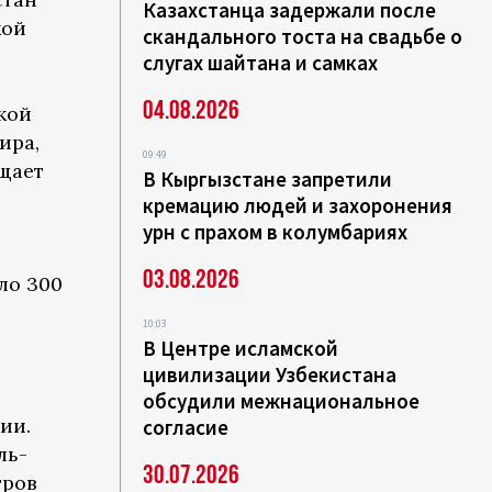
Казахстанца задержали после
кой
скандального тоста на свадьбе о
слугах шайтана и самках
04.08.2026
кой
ира,
09:49
щает
В Кыргызстане запретили
кремацию людей и захоронения
урн с прахом в колумбариях
03.08.2026
ло 300
10:03
В Центре исламской
цивилизации Узбекистана
обсудили межнациональное
ии.
согласие
ль-
30.07.2026
тров