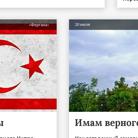
20 июля
«Фергана»
ы
Имам верног