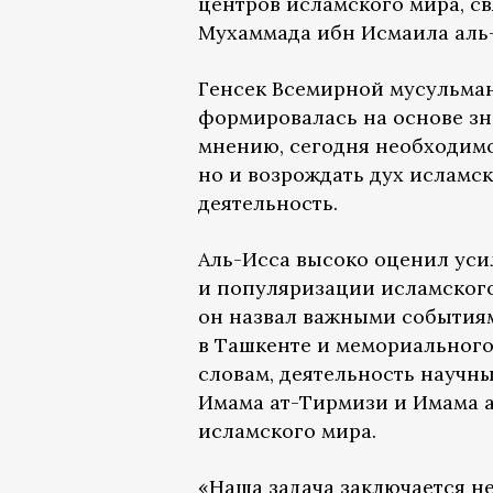
центров исламского мира, с
Мухаммада ибн Исмаила аль-
Генсек Всемирной мусульман
формировалась на основе зн
мнению, сегодня необходимо
но и возрождать дух исламс
деятельность.
Аль-Исса высоко оценил уси
и популяризации исламского,
он назвал важными события
в Ташкенте и мемориального
словам, деятельность научн
Имама ат-Тирмизи и Имама а
исламского мира.
«Наша задача заключается н