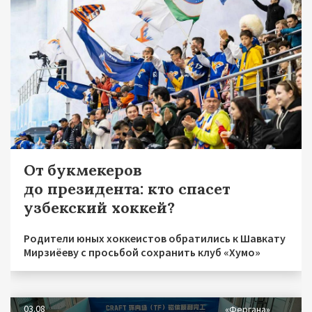
От букмекеров
до президента: кто спасет
узбекский хоккей?
Родители юных хоккеистов обратились к Шавкату
Мирзиёеву с просьбой сохранить клуб «Хумо»
03.08
«Фергана»