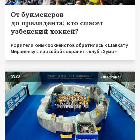
От букмекеров
до президента: кто спасет
узбекский хоккей?
Родители юных хоккеистов обратились к Шавкату
Мирзиёеву с просьбой сохранить клуб «Хумо»
03.08
«Фергана»