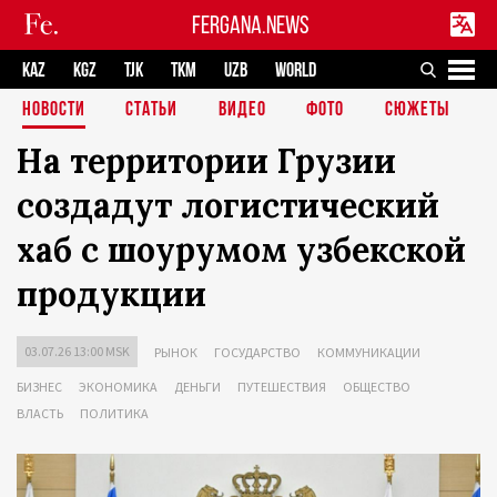
FERGANA.NEWS
KAZ
KGZ
TJK
TKM
UZB
WORLD
НОВОСТИ
СТАТЬИ
ВИДЕО
ФОТО
СЮЖЕТЫ
На территории Грузии
создадут логистический
хаб с шоурумом узбекской
продукции
03.07.26 13:00 MSK
РЫНОК
ГОСУДАРСТВО
КОММУНИКАЦИИ
БИЗНЕС
ЭКОНОМИКА
ДЕНЬГИ
ПУТЕШЕСТВИЯ
ОБЩЕСТВО
ВЛАСТЬ
ПОЛИТИКА