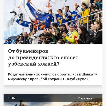
От букмекеров
до президента: кто спасет
узбекский хоккей?
Родители юных хоккеистов обратились к Шавкату
Мирзиёеву с просьбой сохранить клуб «Хумо»
15.07
«Фергана»