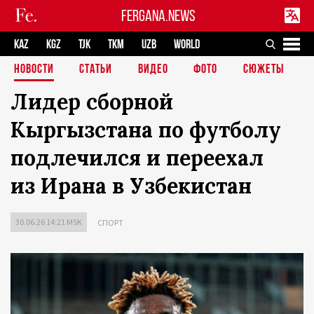
FERGANA.NEWS
KAZ
KGZ
TJK
TKM
UZB
WORLD
НОВОСТИ
СТАТЬИ
ВИДЕО
ФОТО
СЮЖЕТЫ
Лидер сборной
Кыргызстана по футболу
подлечился и переехал
из Ирана в Узбекистан
30.06.26 14:21 MSK
СПОРТ