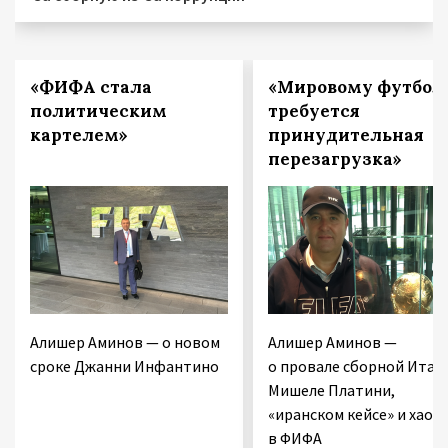
«ФИФА стала
«Мировому футбол
политическим
требуется
картелем»
принудительная
перезагрузка»
Алишер Аминов — о новом
Алишер Аминов —
сроке Джанни Инфантино
о провале сборной Итал
Мишеле Платини,
«иранском кейсе» и хаосе
в ФИФА