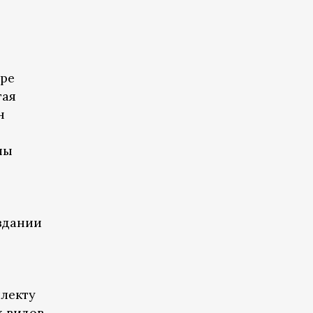
ре
тая
н
лы
здании
ллекту
х видов