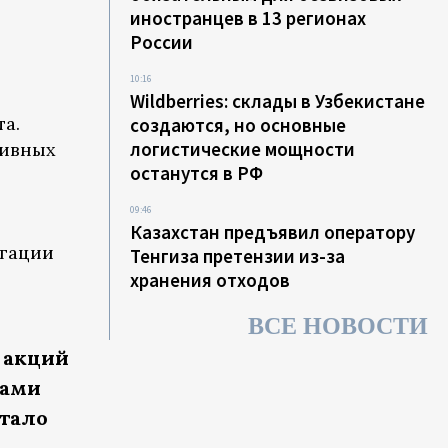
иностранцев в 13 регионах
России
10:16
Wildberries: склады в Узбекистане
та.
создаются, но основные
логистические мощности
тивных
останутся в РФ
09:46
Казахстан предъявил оператору
игации
Тенгиза претензии из-за
хранения отходов
ВСЕ НОВОСТИ
 акций
вами
стало