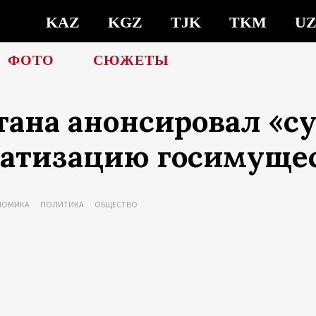
KAZ
KGZ
TJK
TKM
U
ФОТО
СЮЖЕТЫ
ана анонсировал «су
атизацию госимущес
НОМИКА
ПОЛИТИКА
ОБЩЕСТВО