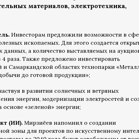
тельных материалов, электротехника,
сль.
Инвесторам предложили возможности в сфе
олезных ископаемых. Для этого создается откры
х данных, а количество выставляемых на аукцио
 4 раза. Также предложено инвестировать
й и Самаркандской областях технопарки «Метал
добычи до готовой продукции»;
частвуя в развитии солнечных и ветряных
нения энергии, модернизации электросетей и со
а основе «зеленой» энергии;
кт (ИИ).
Мирзиёев напомнил о создании
ной зоны для проектов по искусственному инте
нвесторы до 2040 года будут освобождены от все