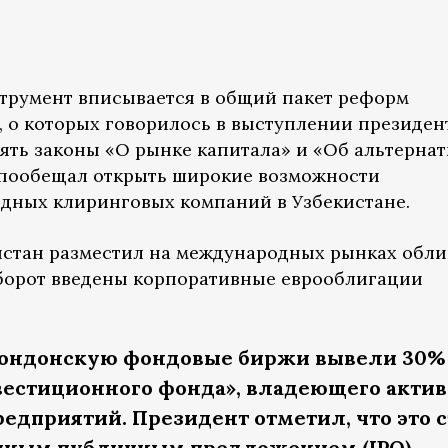
трумент вписывается в общий пакет реформ
, о которых говорилось в выступлении президен
ть законы «О рынке капитала» и «Об альтерна
пообещал открыть широкие возможности
дных клиринговых компаний в Узбекистане.
истан разместил на международных рынках обл
 оборот введены корпоративные еврооблигации
Лондонскую фондовые биржи вывели 30%
вестиционного фонда», владеющего акти
редприятий.
Президент отметил, что это 
ным публичным предложением (IPO)