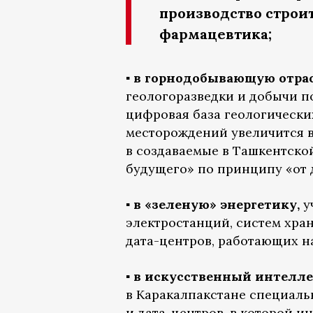
производство строи
фармацевтика;
▪️ в горнодобывающую отра
геологоразведки и добычи п
цифровая база геологически
месторождений увеличится в
в создаваемые в Ташкентско
будущего» по принципу «от 
▪️ в «зеленую» энергетику,
у
электростанций, систем хра
дата-центров, работающих н
▪️ в искусственный интелле
в Каракалпакстане специаль
и дата-центров, в которой и