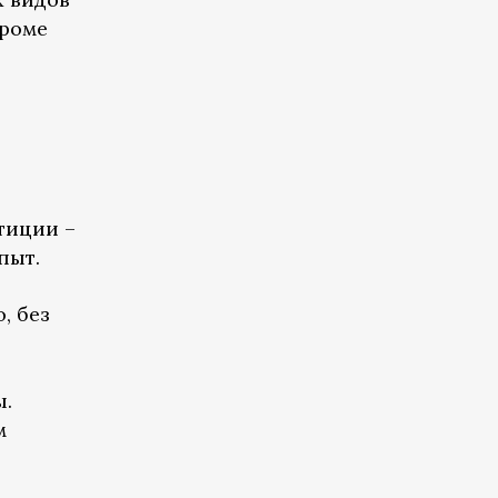
Кроме
тиции –
пыт.
, без
ы.
м