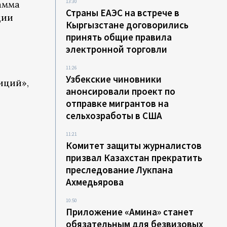
13:30
рамма
Страны ЕАЭС на встрече в
ции
Кыргызстане договорились
принять общие правила
электронной торговли
11:26
Узбекские чиновники
иций»,
анонсировали проект по
отправке мигрантов на
сельхозработы в США
11:21
Комитет защиты журналистов
призвал Казахстан прекратить
преследование Лукпана
Ахмедьярова
10:50
Приложение «Амина» станет
обязательным для безвизовых