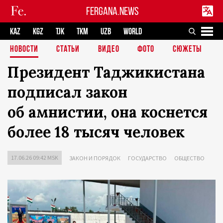
FERGANA.NEWS
KAZ
KGZ
TJK
TKM
UZB
WORLD
НОВОСТИ
СТАТЬИ
ВИДЕО
ФОТО
СЮЖЕТЫ
Президент Таджикистана
подписал закон
об амнистии, она коснется
более 18 тысяч человек
17.06.26 09:42 MSK
ЗАКОН И ПОРЯДОК
ГОСУДАРСТВО
ОБЩЕСТВО