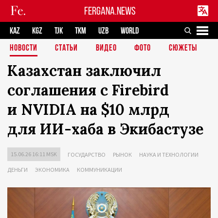
FERGANA.NEWS
KAZ
KGZ
TJK
TKM
UZB
WORLD
НОВОСТИ
СТАТЬИ
ВИДЕО
ФОТО
СЮЖЕТЫ
Казахстан заключил
соглашения с Firebird
и NVIDIA на $10 млрд
для ИИ-хаба в Экибастузе
15.06.26 16:11 MSK
ГОСУДАРСТВО
РЫНОК
НАУКА И ТЕХНОЛОГИИ
ДЕНЬГИ
ЭКОНОМИКА
КОММУНИКАЦИИ