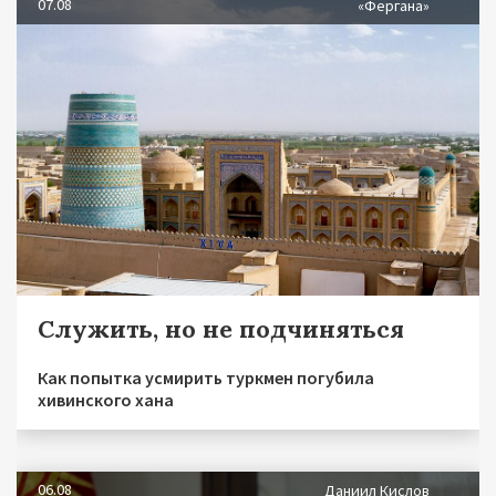
07.08
«Фергана»
Служить, но не подчиняться
Как попытка усмирить туркмен погубила
хивинского хана
06.08
Даниил Кислов