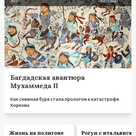
30.07
«Фергана»
Багдадская авантюра
Мухаммеда II
Как снежная буря стала прологом к катастрофе
Хорезма
Жизнь на полигоне
Рогун с итальянск