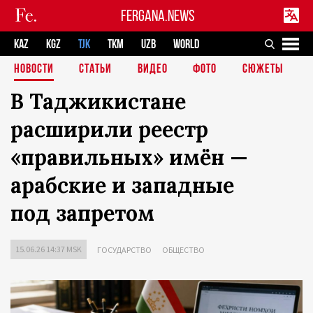
FERGANA.NEWS
KAZ
KGZ
TJK
TKM
UZB
WORLD
НОВОСТИ
СТАТЬИ
ВИДЕО
ФОТО
СЮЖЕТЫ
В Таджикистане
расширили реестр
«правильных» имён —
арабские и западные
под запретом
15.06.26 14:37 MSK
ГОСУДАРСТВО
ОБЩЕСТВО