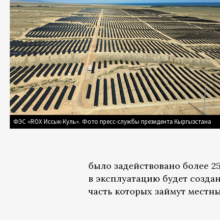
ФЭС «ROX Иссык-Куль». Фото пресс-службы президента Кыргызстана
было задействовано более 2
в эксплуатацию будет созда
часть которых займут местн