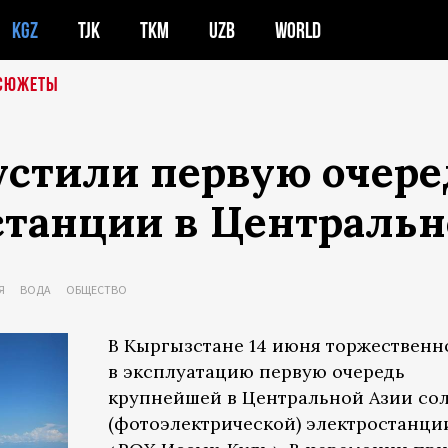
KGZ
TJK
TKM
UZB
WORLD
СЮЖЕТЫ
устили первую очер
станции в Центральн
Я
ВОДА
ОБЩЕСТВО
В Кыргызстане 14 июня торжественн
в эксплуатацию первую очередь
крупнейшей в Центральной Азии со
(фотоэлектрической) электростанци