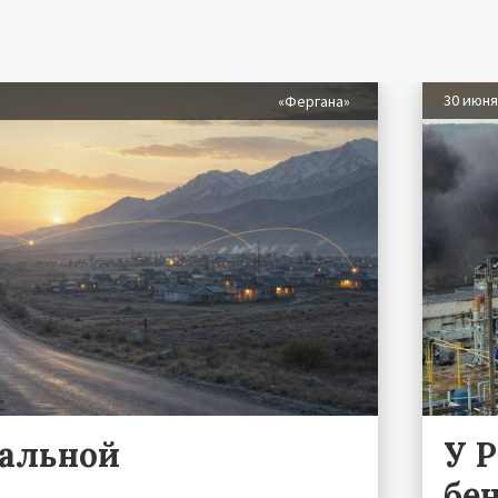
30 июн
«Фергана»
ральной
У 
бе