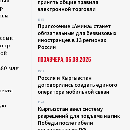
инял
принять общие правила
р
электронной торговли
авы
10:50
Приложение «Амина» станет
обязательным для безвизовых
ссык-
иностранцев в 13 регионах
roup
России
вой
Позавчера, 06.08.2026
$80 млн
15:19
.
Россия и Кыргызстан
договорились создать единого
оекта
оператора мобильной связи
11:49
ную
Кыргызстан ввел систему
разрешений для подъема на пик
Победы после гибели
альпинистки из РФ