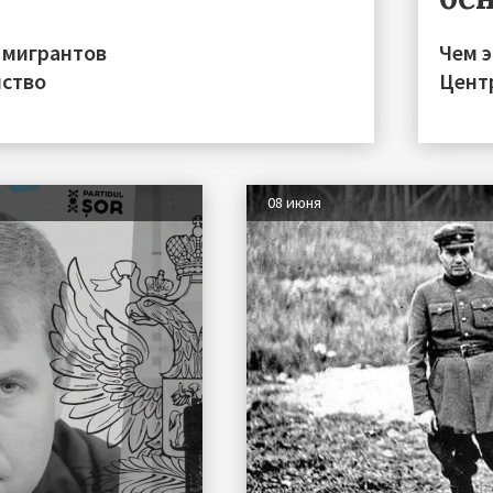
 мигрантов
Чем 
нство
Цент
08 июня