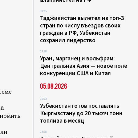
10:45
Таджикистан вылетел из топ-3
стран по числу въездов своих
граждан в РФ, Узбекистан
сохранил лидерство
03:38
Уран, марганец и вольфрам:
Центральная Азия — новое поле
конкуренции США и Китая
05.08.2026
теме
15:23
Узбекистан готов поставлять
ый
Кыргызстану до 20 тысяч тонн
ономить
топлива в месяц
млн
14:58