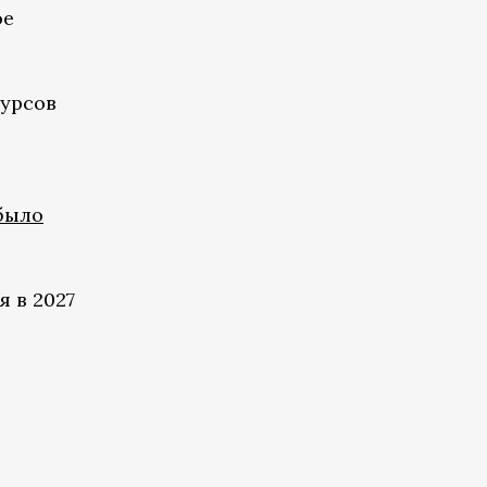
ое
сурсов
было
 в 2027