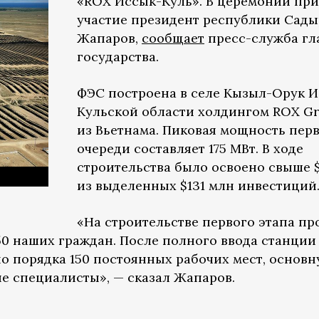
«ROX Иссык-Куль». В церемонии пр
участие президент республики Сады
Жапаров,
сообщает
пресс-служба гл
государства.
ФЭС построена в селе Кызыл-Орук И
Кульской области холдингом ROX G
из Вьетнама. Пиковая мощность пер
очереди составляет 175 МВт. В ходе
строительства было освоено свыше 
из выделенных $131 млн инвестиций
«На строительстве первого этапа пр
50 наших граждан. После полного ввода станции
но порядка 150 постоянных рабочих мест, основ
ые специалисты», — сказал Жапаров.