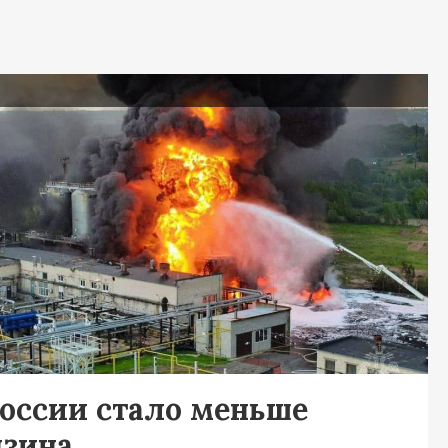
я
России стало меньше
нзина