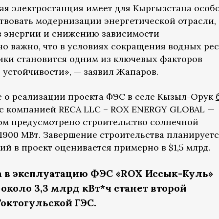
ная электростанция имеет для Кыргызстана особ
ствовать модернизации энергетической отрасли,
 энергии и снижению зависимости
но важно, что в условиях сокращения водных ре
ики становится одним из ключевых факторов
 устойчивости», — заявил Жапаров.
 о реализации проекта ФЭС в селе Кызыл-Орук
 с компанией RECA LLC – ROX ENERGY GLOBAL —
ом предусмотрено строительство солнечной
900 МВт. Завершение строительства планируется
й в проект оценивается примерно в $1,5 млрд.
а в эксплуатацию ФЭС «ROX Иссык-Куль»
около 3,3 млрд кВт*ч станет второй
Токтогульской ГЭС.