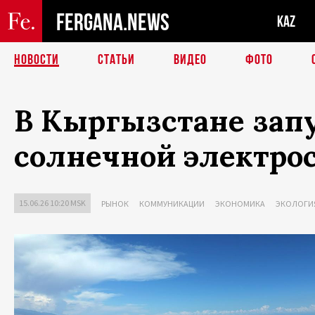
FERGANA.NEWS
KAZ
НОВОСТИ
СТАТЬИ
ВИДЕО
ФОТО
В Кыргызстане зап
солнечной электро
15.06.26 10:20 MSK
РЫНОК
КОММУНИКАЦИИ
ЭКОНОМИКА
ЭКОЛОГИ