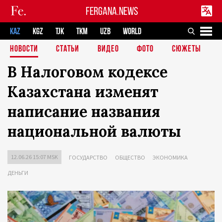
FERGANA.NEWS
KAZ
KGZ
TJK
TKM
UZB
WORLD
НОВОСТИ
СТАТЬИ
ВИДЕО
ФОТО
СЮЖЕТЫ
В Налоговом кодексе
Казахстана изменят
написание названия
национальной валюты
12.06.26 15:07 MSK
ГОСУДАРСТВО
ОБЩЕСТВО
ЭКОНОМИКА
ДЕНЬГИ