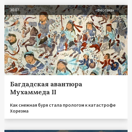
30.07
«Фергана»
Багдадская авантюра
Мухаммеда II
Как снежная буря стала прологом к катастрофе
Хорезма