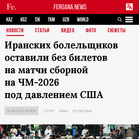
FERGANA.NEWS
KAZ
KGZ
TJK
TKM
UZB
WORLD
НОВОСТИ
СТАТЬИ
ВИДЕО
ФОТО
СЮЖЕТЫ
Иранских болельщиков
оставили без билетов
на матчи сборной
на ЧМ-2026
под давлением США
10.06.26 12:42 MSK
СПОРТ
ИРАН
ПОЛИТИКА