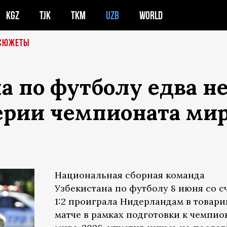
KGZ
TJK
TKM
UZB
WORLD
СЮЖЕТЫ
а по футболу едва н
ерии чемпионата ми
Национальная сборная команда
Узбекистана по футболу 8 июня со с
1:2 проиграла Нидерландам в товар
матче в рамках подготовки к чемпио