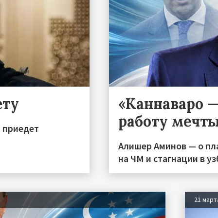
ету
«Каннаваро 
работу мечт
и приедет
Алишер Аминов — о пл
на ЧМ и стагнации в у
21 март