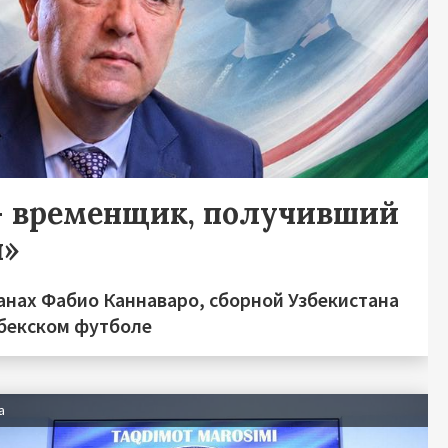
— временщик, получивший
ы»
анах Фабио Каннаваро, сборной Узбекистана
збекском футболе
а