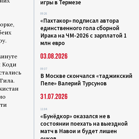
дних
игры в Термезе
09:26
«Пахтакор» подписал автора
орке,
единственного гола сборной
беих
Ирака на ЧМ-2026 с зарплатой 1
ру.
млн евро
03.08.2026
минуте
л Коди
09:37
стались
В Москве скончался «таджикский
Тила.
Пеле» Валерий Турсунов
кистан
31.07.2026
ио
ьти
11:04
«Бунёдкор» оказался не в
состоянии поехать на выездной
матч в Навои и будет лишен
очков