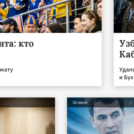
та: кто
Уз
Ка
вкату
Удал
»
и Бу
02 июля