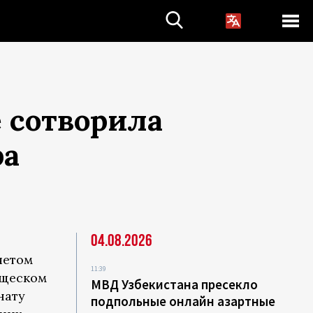
е сотворила
ра
04.08.2026
четом
11:39
ищеском
МВД Узбекистана пресекло
нату
подпольные онлайн азартные