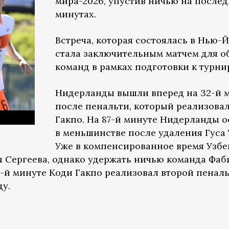
мира-2026, упустив ничью на после
минутах.
Встреча, которая состоялась в Нью-Й
стала заключительным матчем для о
команд в рамках подготовки к турни
Нидерланды вышли вперед на 32-й 
после пенальти, который реализова
Гакпо. На 87-й минуте Нидерланды о
в меньшинстве после удаления Гуса 
Уже в компенсированное время Узбе
я Сергеева, однако удержать ничью команда Фаб
7-й минуте Коди Гакпо реализовал второй пенал
у.