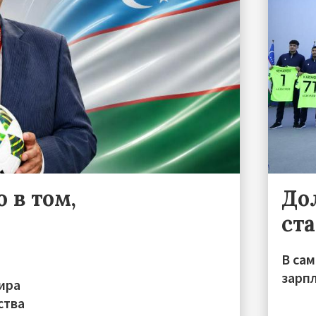
 в том,
До
ст
В са
зарп
ира
ства