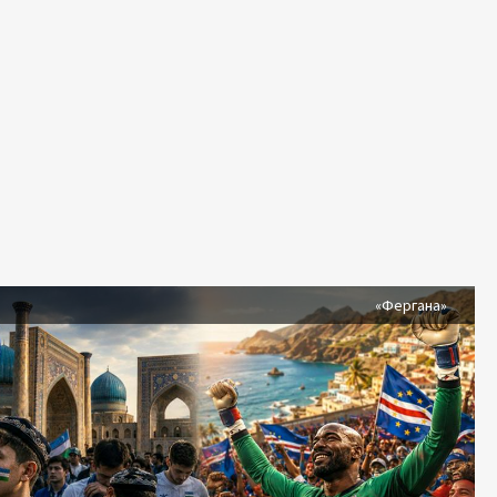
я
«Фергана»