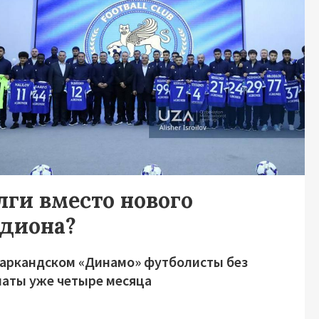
лги вместо нового
адиона?
маркандском «Динамо» футболисты без
латы уже четыре месяца