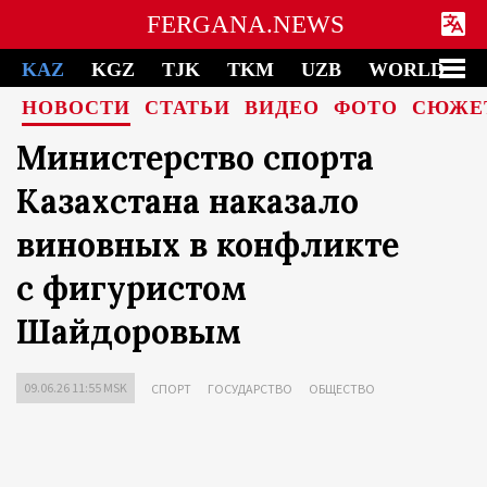
FERGANA.NEWS
KAZ
KGZ
TJK
TKM
UZB
WORLD
НОВОСТИ
СТАТЬИ
ВИДЕО
ФОТО
СЮЖЕ
Министерство спорта
Казахстана наказало
виновных в конфликте
с фигуристом
Шайдоровым
09.06.26 11:55 MSK
СПОРТ
ГОСУДАРСТВО
ОБЩЕСТВО