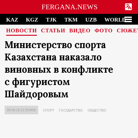
FERGANA.NEWS
KAZ
KGZ
TJK
TKM
UZB
WORLD
НОВОСТИ
СТАТЬИ
ВИДЕО
ФОТО
СЮЖЕ
Министерство спорта
Казахстана наказало
виновных в конфликте
с фигуристом
Шайдоровым
09.06.26 11:55 MSK
СПОРТ
ГОСУДАРСТВО
ОБЩЕСТВО