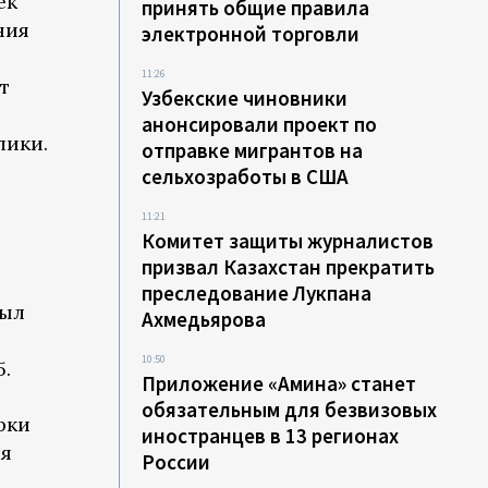
ек
принять общие правила
ния
электронной торговли
11:26
т
Узбекские чиновники
анонсировали проект по
лики.
отправке мигрантов на
сельхозработы в США
11:21
Комитет защиты журналистов
призвал Казахстан прекратить
преследование Лукпана
был
Ахмедьярова
10:50
5.
Приложение «Амина» станет
обязательным для безвизовых
рки
иностранцев в 13 регионах
ия
России