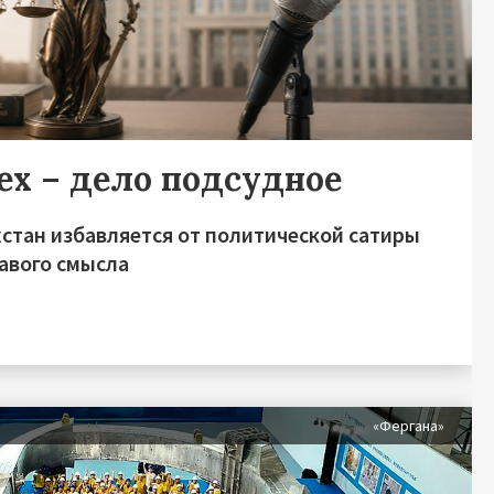
ех – дело подсудное
хстан избавляется от политической сатиры
равого смысла
«Фергана»