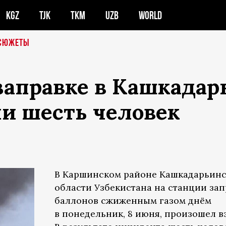
KGZ
TJK
TKM
UZB
WORLD
СЮЖЕТЫ
заправке в Кашкадар
ли шесть человек
В Каршинском районе Кашкадарьин
области Узбекистана на станции за
баллонов сжиженным газом днём
в понедельник, 8 июня, произошел в