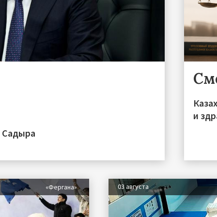
См
Каза
и зд
а Садыра
03 августа
«Фергана»