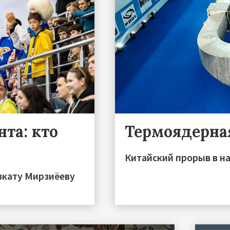
та: кто
Термоядерна
Китайский прорыв в на
вкату Мирзиёеву