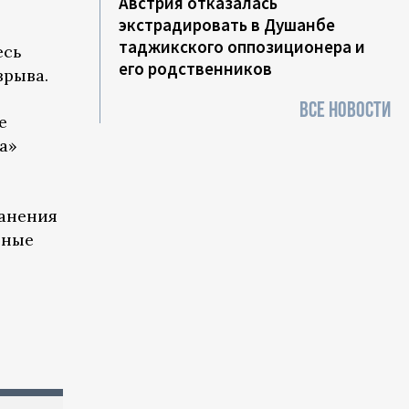
Австрия отказалась
экстрадировать в Душанбе
таджикского оппозиционера и
есь
его родственников
зрыва.
ВСЕ НОВОСТИ
е
а»
ранения
ьные