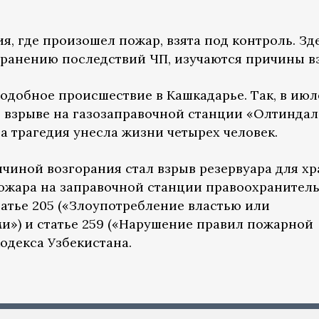
я, где произошел пожар, взята под контроль. Зд
ранению последствий ЧП, изучаются причины в
подобное происшествие в Кашкадарье. Так, в июл
 взрыве на газозаправочной станции «Олтиндал
а трагедия унесла жизни четырех человек.
ичиной возгорания стал взрыв резервуара для х
пожара на заправочной станции правоохранител
татье 205 («Злоупотребление властью или
») и статье 259 («Нарушение правил пожарной
одекса Узбекистана.