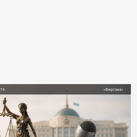
ста
«Фергана»