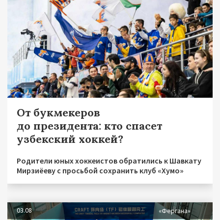
От букмекеров
до президента: кто спасет
узбекский хоккей?
Родители юных хоккеистов обратились к Шавкату
Мирзиёеву с просьбой сохранить клуб «Хумо»
03.08
«Фергана»