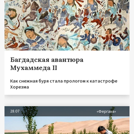
Багдадская авантюра
Мухаммеда II
Как снежная буря стала прологом к катастрофе
Хорезма
28.07
«Фергана»