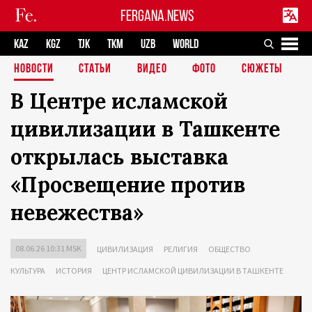
FERGANA.NEWS
KAZ
KGZ
TJK
TKM
UZB
WORLD
НОВОСТИ
СТАТЬИ
ВИДЕО
ФОТО
СЮЖЕТЫ
В Центре исламской
цивилизации в Ташкенте
открылась выставка
«Просвещение против
невежества»
08.06.26 10:31 MSK
ЦИВИЛИЗАЦИЯ
РЕЛИГИЯ
ОБЩЕСТВО
КУЛЬТУРА
ИСТОРИЯ
ЦЕНТР ИСЛАМСКОЙ ЦИВИЛИЗАЦИИ В ТАШКЕНТЕ