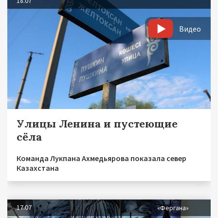
18.07
Видео
Улицы Ленина и пустеющие
сёла
Команда Лукпана Ахмедьярова показала север
Казахстана
17.07
«Фергана»