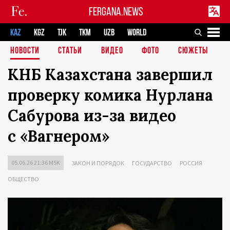
FERGANA.NEWS
KAZ
KGZ
TJK
TKM
UZB
WORLD
НОВОСТИ
СТАТЬИ
ВИДЕО
ФОТО
СЮЖЕТЫ
КНБ Казахстана завершил
проверку комика Нурлана
Сабурова из-за видео
с «Вагнером»
05.06.26 21:36 MSK
ЗАКОН И ПОРЯДОК
ГОСУДАРСТВО
РОССИЯ
ОБЩЕСТВО