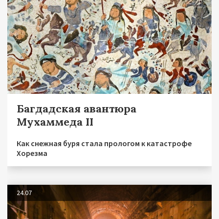
Багдадская авантюра
Мухаммеда II
Как снежная буря стала прологом к катастрофе
Хорезма
24.07