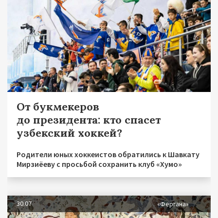
От букмекеров
до президента: кто спасет
узбекский хоккей?
Родители юных хоккеистов обратились к Шавкату
Мирзиёеву с просьбой сохранить клуб «Хумо»
30.07
«Фергана»