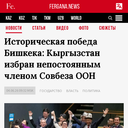
FERGANA.NEWS
KAZ
KGZ
TJK
TKM
UZB
WORLD
НОВОСТИ
СТАТЬИ
ВИДЕО
ФОТО
СЮЖЕТЫ
Историческая победа
Бишкека: Кыргызстан
избран непостоянным
членом Совбеза ООН
04.06.26 09:32 MSK
ГОСУДАРСТВО
ВЛАСТЬ
ПОЛИТИКА