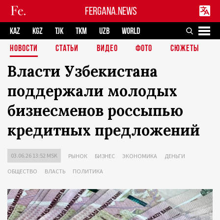
FERGANA.NEWS
KAZ
KGZ
TJK
TKM
UZB
WORLD
НОВОСТИ
СТАТЬИ
ВИДЕО
ФОТО
СЮЖЕТЫ
Власти Узбекистана
поддержали молодых
бизнесменов россыпью
кредитных предложений
03.06.26 13:52 MSK
РЫНОК
БИЗНЕС
ЭКОНОМИКА
ДЕНЬГИ
ОБЩЕСТВО
ВЛАСТЬ
ПОЛИТИКА