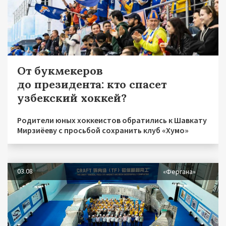
От букмекеров
до президента: кто спасет
узбекский хоккей?
Родители юных хоккеистов обратились к Шавкату
Мирзиёеву с просьбой сохранить клуб «Хумо»
03.08
«Фергана»