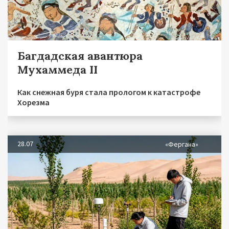
Багдадская авантюра
Мухаммеда II
Как снежная буря стала прологом к катастрофе
Хорезма
28.07
«Фергана»