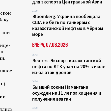
для экспорта Центральной Азии
11:19
еской
Bloomberg: Украина пообещала
Баку
США не бить по танкерам с
казахстанской нефтью в Чёрном
гани
море
Вчера, 07.08.2026
вице-
ан–
16:43
и.
Reuters: Экспорт казахстанской
нефти по КТК упал на 20% в июле
ивное
из-за атак дронов
я
16:34
н).
Бывший хоким Намангана
осужден на 11 лет за хищения и
ции
получение взятки
нялись
13:30