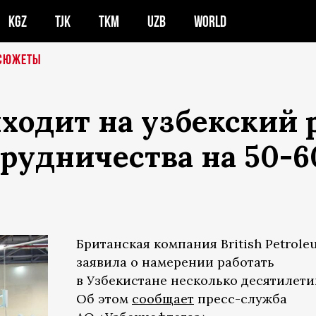
KGZ
TJK
TKM
UZB
WORLD
СЮЖЕТЫ
выходит на узбекский
трудничества на 50-6
Британская компания British Petrole
заявила о намерении работать
в Узбекистане несколько десятилети
Об этом
сообщает
пресс-служба