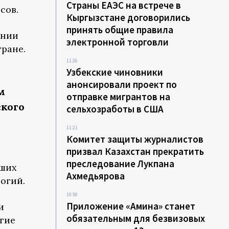
Страны ЕАЭС на встрече в
сов.
Кыргызстане договорились
принять общие правила
ании
электронной торговли
тране.
11:26
Узбекские чиновники
анонсировали проект по
м
отправке мигрантов на
ского
сельхозработы в США
11:21
Комитет защиты журналистов
призвал Казахстан прекратить
преследование Лукпана
йших
Ахмедьярова
огий.
10:50
Приложение «Амина» станет
и
обязательным для безвизовых
гие