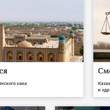
ся
См
инского хана
Каза
и зд