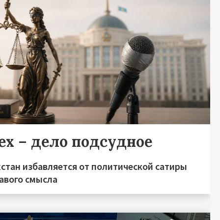
ех – дело подсудное
хстан избавляется от политической сатиры
равого смысла