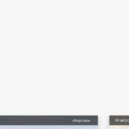
04 авгу
«Фергана»