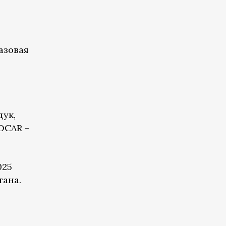
азовая
дук,
SOCAR –
025
тана.