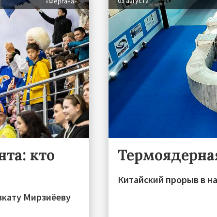
03 августа
«Фергана»
та: кто
Термоядерна
Китайский прорыв в на
вкату Мирзиёеву