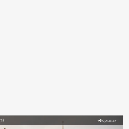
ста
«Фергана»