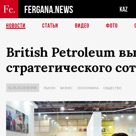
FERGANA.NEWS
KAZ
НОВОСТИ
СТАТЬИ
ВИДЕО
ФОТО
British Petroleum 
стратегического со
02.06.26 10:43 MSK
РЫНОК
БИЗНЕС
ЭКОНОМИКА
ОБЩЕСТВО