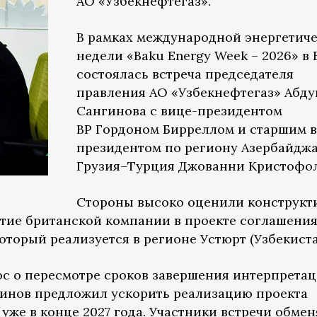
АО «Узбекнефтегаз».
В рамках международной энергетич
недели «Baku Energy Week – 2026» в 
состоялась встреча председателя
правления АО «Узбекнефтегаз» Абду
Сангинова с вице-президентом
BP Гордоном Бирреллом и старшим 
президентом по региону Азербайдж
Грузия–Турция Джованни Кристофол
Стороны высоко оценили конструкт
астие британской компании в проекте соглашени
который реализуется в регионе Устюрт (Узбекиста
ос о пересмотре сроков завершения интерпрета
гинов предложил ускорить реализацию проекта
 уже в конце 2027 года. Участники встречи обме