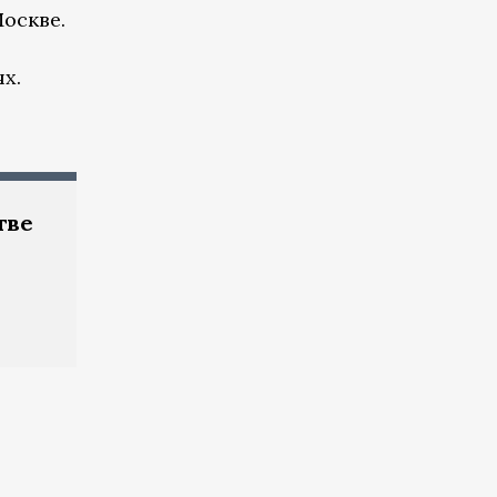
оскве.
х.
тве