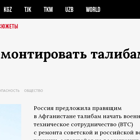
KGZ
TJK
TKM
UZB
WORLD
СЮЖЕТЫ
емонтировать талиба
ОПАСНОСТЬ
ОБЩЕСТВО
Россия предложила правящим
в Афганистане талибам начать воен
техническое сотрудничество (ВТС)
с ремонта советской и российской 