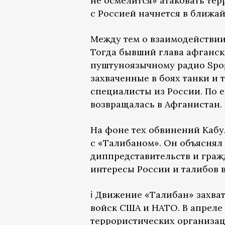
не осмелится» атаковать те
с Россией начнется в ближай
Между тем о взаимодействии 
Тогда бывший глава афганс
пуштуноязычному радио Spog
захваченные в боях танки и 
специалисты из России. По е
возвращалась в Афганистан.
На фоне тех обвинений Кабу
с «Талибаном». Он объяснял
диппредставительств и гражд
интересы России и талибов 
ℹ️ Движение «Талибан» захва
войск США и НАТО. В апреле
террористических организац