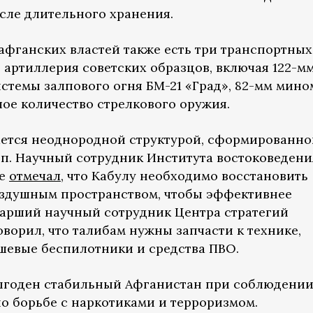
сле длительного хранения.
у афганских властей также есть три транспортных
, артиллерия советских образцов, включая 122-м
истемы залпового огня БМ-21 «Град», 82-мм мин
шое количество стрелкового оружия.
ается неоднородной структурой, сформированно
п. Научный сотрудник Института востоковедени
ее
отмечал
, что Кабулу необходимо восстановить
оздушным пространством, чтобы эффективнее
тарший научный сотрудник Центра стратегий
ворил, что талибам нужны запчасти к технике,
шевые беспилотники и средства ПВО.
выгоден стабильный Афганистан при соблюдени
о борьбе с наркотиками и терроризмом.