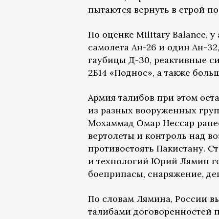
пытаются вернуть в строй по
По оценке Military Balance, 
самолета Ан-26 и один Ан-32
гаубицы Д-30, реактивные с
2Б14 «Поднос», а также боль
Армия талибов при этом ост
из разных вооруженных груп
Мохаммад Омар Нессар ран
вертолеты и контроль над в
противостоять Пакистану. С
и технологий Юрий Лямин го
боеприпасы, снаряжение, де
По словам Лямина, России 
талибами договоренностей п