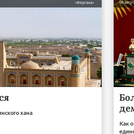
06 авгу
«Фергана»
ся
Бо
де
инского хана
Как 
един