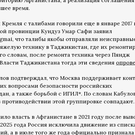
рриторию Афганистана, а реализация соглашения
шее время.
Кремля с талибами говорили еще в январе 2017 
кой провинции Кундуз Умар Сафи заявил
mai, что талибы якобы отправляли неисправны
тяжелую технику в Таджикистан, где их ремонти
го словам, после ремонта техника через Пяндж
 Власти Таджикистана тогда эти сведения
опров
лов подтверждал, что Москва поддерживает кон
 их вопросами безопасности российских
ан, а также борьбой с ИГИЛ*. По словам Кабулов
в противодействии этой группировке совпадают.
тило власть в Афганистане в 2021 году после выв
 2025 года Россия исключила движение из списк
ий, а в июле того же года официально признала