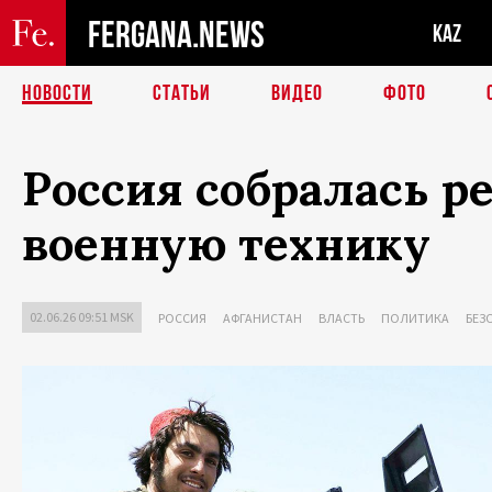
FERGANA.NEWS
KAZ
НОВОСТИ
СТАТЬИ
ВИДЕО
ФОТО
Россия собралась р
военную технику
02.06.26 09:51 MSK
РОССИЯ
АФГАНИСТАН
ВЛАСТЬ
ПОЛИТИКА
БЕЗ