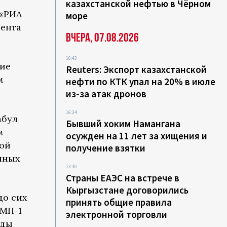
казахстанской нефтью в Чёрном
«РИА
море
ента
Вчера, 07.08.2026
16:43
ние
Reuters: Экспорт казахстанской
м
нефти по КТК упал на 20% в июле
из-за атак дронов
16:34
абул
Бывший хоким Намангана
м
осужден на 11 лет за хищения и
кой
получение взятки
енных
13:30
Страны ЕАЭС на встрече в
Кыргызстане договорились
до сих
принять общие правила
БМП-1
электронной торговли
оды