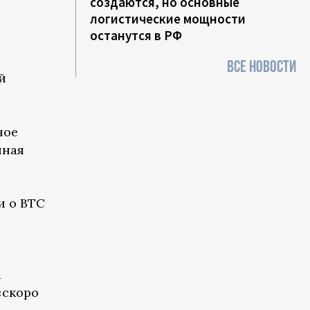
создаются, но основные
логистические мощности
останутся в РФ
ВСЕ НОВОСТИ
й
ное
нная
и о ВТС
а
«скоро