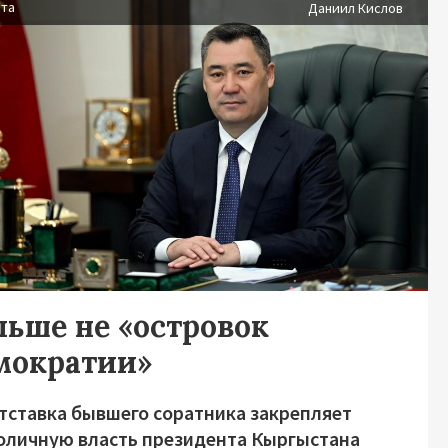
ста
Даниил Кислов
льше не «островок
мократии»
отставка бывшего соратника закрепляет
оличную власть президента Кыргыстана