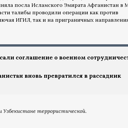
иняла посла Исламского Эмирата Афганистан в М
асти талибы проводили операции как против
лючая ИГИЛ, так и на приграничных направления
исали соглашение о военном сотрудничес
нистан вновь превратился в рассадник
 и Узбекистане террористической.