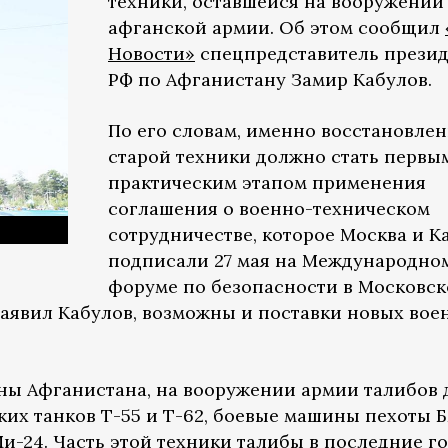
техники, оставшейся на вооружении
афганской армии. Об этом сообщил
Новости»
спецпредставитель презид
РФ по Афганистану Замир Кабулов.
По его словам, именно восстановле
старой техники должно стать первы
практическим этапом применения
соглашения о военно-техническом
сотрудничестве, которое Москва и К
подписали 27 мая на Международно
форуме по безопасности в Московс
 заявил Кабулов, возможны и поставки новых во
ы Афганистана, на вооружении армии талибов 
ких танков Т-55 и Т-62, боевые машины пехоты 
Ми-24. Часть этой техники талибы в последние г