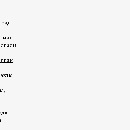
года.
е или
ровали
ергли
.
такты
а,
ода
а