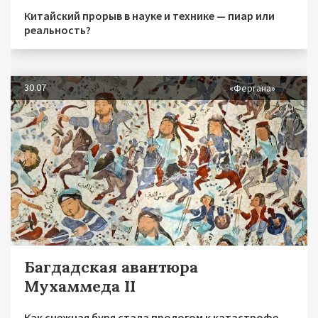
Китайский прорыв в науке и технике — пиар или
реальность?
30.07
«Фергана»
Багдадская авантюра
Мухаммеда II
Как снежная буря стала прологом к катастрофе