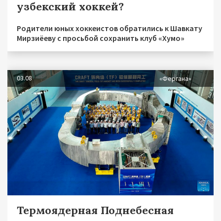
узбекский хоккей?
Родители юных хоккеистов обратились к Шавкату
Мирзиёеву с просьбой сохранить клуб «Хумо»
03.08
«Фергана»
Термоядерная Поднебесная