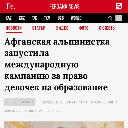
FERGANA.NEWS
KAZ
KGZ
TJK
TKM
UZB
WORLD
НОВОСТИ
СТАТЬИ
ВИДЕО
ФОТО
СЮЖЕТЫ
Афганская альпинистка
запустила
международную
кампанию за право
девочек на образование
01.06.26 12:09 MSK
ГОСУДАРСТВО
АФГАНИСТАН
ПРАВА ЧЕЛОВЕКА
МИГРАЦИЯ
ОБЩЕСТВО
РЕЛИГИЯ