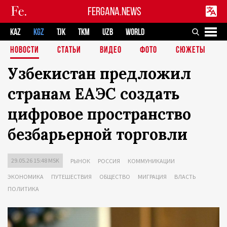
FERGANA.NEWS
KAZ
KGZ
TJK
TKM
UZB
WORLD
НОВОСТИ
СТАТЬИ
ВИДЕО
ФОТО
СЮЖЕТЫ
Узбекистан предложил
странам ЕАЭС создать
цифровое пространство
безбарьерной торговли
29.05.26 15:48 MSK
РЫНОК
РОССИЯ
КОММУНИКАЦИИ
ЭКОНОМИКА
ПУТЕШЕСТВИЯ
ОБЩЕСТВО
МИГРАЦИЯ
ВЛАСТЬ
ПОЛИТИКА