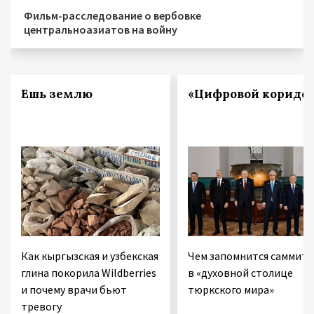
Фильм-расследование о вербовке
центральноазиатов на войну
Ешь землю
«Цифровой коридо
Как кыргызская и узбекская
Чем запомнится саммит
глина покорила Wildberries
в «духовной столице
и почему врачи бьют
тюркского мира»
тревогу