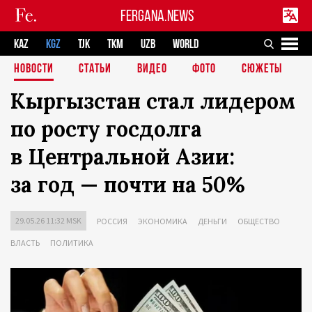
FERGANA.NEWS
KAZ
KGZ
TJK
TKM
UZB
WORLD
НОВОСТИ
СТАТЬИ
ВИДЕО
ФОТО
СЮЖЕТЫ
Кыргызстан стал лидером
по росту госдолга
в Центральной Азии:
за год — почти на 50%
29.05.26 11:32 MSK
РОССИЯ
ЭКОНОМИКА
ДЕНЬГИ
ОБЩЕСТВО
ВЛАСТЬ
ПОЛИТИКА