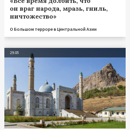
«Все время долбить, что
он враг народа, мразь, гниль,
ничтожество»
О Большом терроре в Центральной Азии
29.05