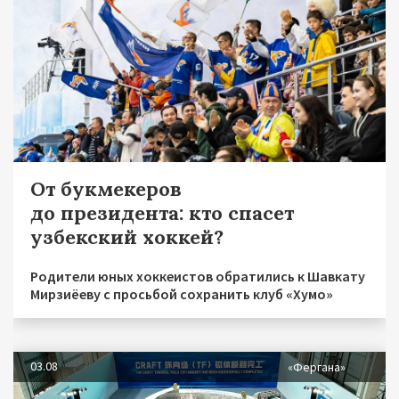
От букмекеров
до президента: кто спасет
узбекский хоккей?
Родители юных хоккеистов обратились к Шавкату
Мирзиёеву с просьбой сохранить клуб «Хумо»
03.08
«Фергана»