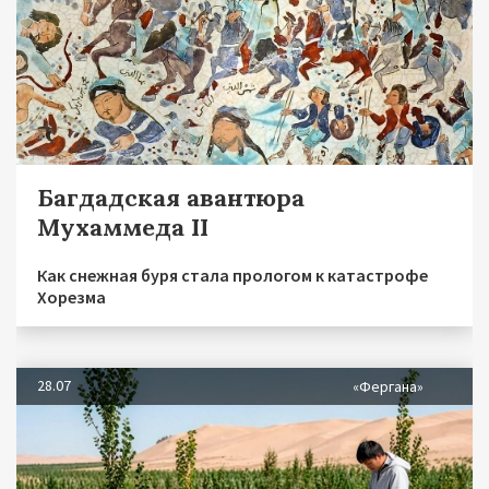
Багдадская авантюра
Мухаммеда II
Как снежная буря стала прологом к катастрофе
Хорезма
28.07
«Фергана»