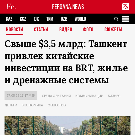
FERGANA.NEWS
KAZ
KGZ
TJK
TKM
UZB
WORLD
НОВОСТИ
СТАТЬИ
ВИДЕО
ФОТО
СЮЖЕТЫ
Свыше $3,5 млрд: Ташкент
привлек китайские
инвестиции на BRT, жилье
и дренажные системы
27.05.26 17:17 MSK
СРЕДА ОБИТАНИЯ
КОММУНИКАЦИИ
БИЗНЕС
ДЕНЬГИ
ЭКОНОМИКА
ОБЩЕСТВО