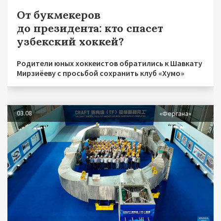
От букмекеров
до президента: кто спасет
узбекский хоккей?
Родители юных хоккеистов обратились к Шавкату
Мирзиёеву с просьбой сохранить клуб «Хумо»
03.08
«Фергана»