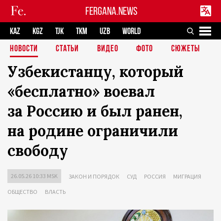
FERGANA.NEWS
KAZ
KGZ
TJK
TKM
UZB
WORLD
НОВОСТИ
СТАТЬИ
ВИДЕО
ФОТО
СЮЖЕТЫ
Узбекистанцу, который
«бесплатно» воевал
за Россию и был ранен,
на родине ограничили
свободу
26.05.26 10:33 MSK
ЗАКОН И ПОРЯДОК
СУД
РОССИЯ
МИГРАЦИЯ
ОБЩЕСТВО
ВЛАСТЬ