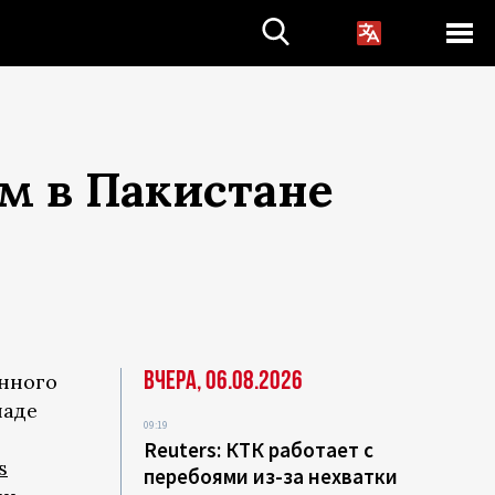
м в Пакистане
Вчера, 06.08.2026
енного
паде
09:19
Reuters: КТК работает с
s
перебоями из-за нехватки