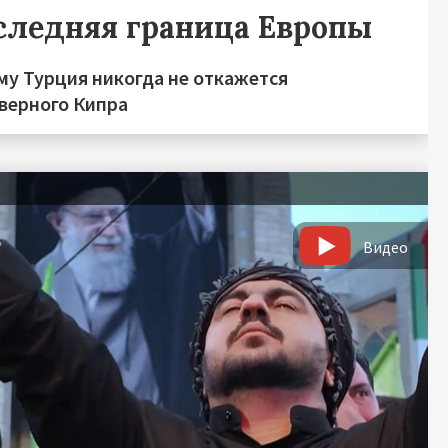
следняя граница Европы
му Турция никогда не откажется
еверного Кипра
Видео