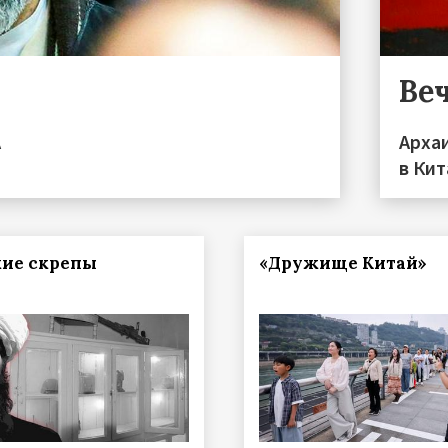
Ве
А
Арха
в Кит
ие скрепы
«Дружище Китай»