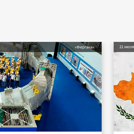
21 июл
«Фергана»