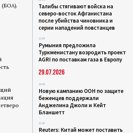
(БОА).
Талибы стягивают войска на
северо-восток Афганистана
после убийства чиновника и
серии нападений повстанцев
11:00
Румыния предложила
Туркменистану возродить проект
й
AGRI по поставкам газа в Европу
ость
29.07.2026
14:43
ющий
Новую кампанию ООН по защите
рация
беженцев поддержали
Анджелина Джоли и Кейт
четверо
Бланшетт
11:26
Reuters: Китай может поставить