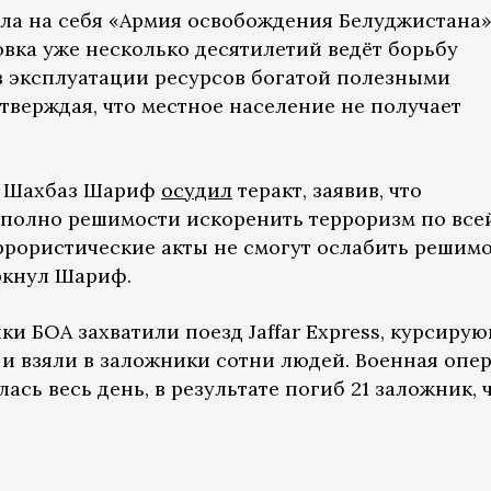
яла на себя «Армия освобождения Белуджистана» 
овка уже несколько десятилетий ведёт борьбу
ив эксплуатации ресурсов богатой полезными
верждая, что местное население не получает
а Шахбаз Шариф
осудил
теракт, заявив, что
 полно решимости искоренить терроризм по все
еррористические акты не смогут ослабить решим
ркнул Шариф.
ки БОА захватили поезд Jaffar Express, курсиру
 и взяли в заложники сотни людей. Военная опе
сь весь день, в результате погиб 21 заложник, 