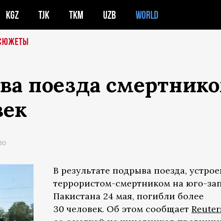
KGZ
TJK
TKM
UZB
WORLD
СЮЖЕТЫ
ва поезда смертнико
век
ВО
В результате подрыва поезда, устро
террористом-смертником на юго-за
Пакистана 24 мая, погибли более
30 человек. Об этом сообщает
Reuter