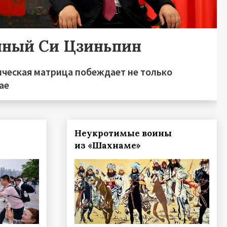
чный Си Цзиньпин
ическая матрица побеждает не только
ае
Неукротимые воины
из «Шахнаме»