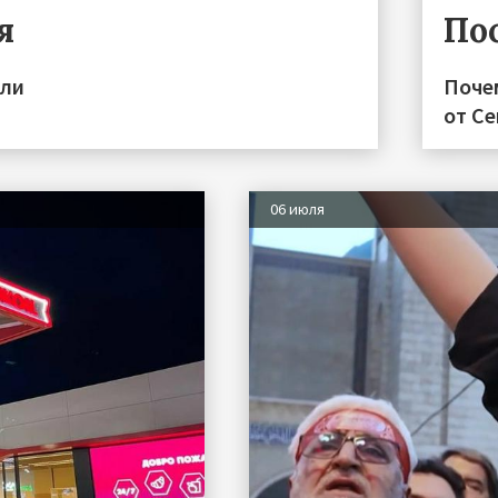
я
По
или
Поче
от С
06 июля