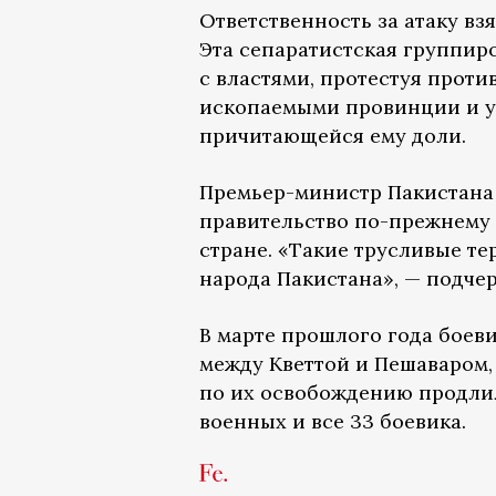
Ответственность за атаку вз
Эта сепаратистская группир
с властями, протестуя прот
ископаемыми провинции и ут
причитающейся ему доли.
Премьер-министр Пакистан
правительство по-прежнему
стране. «Такие трусливые т
народа Пакистана», — подче
В марте прошлого года боеви
между Кветтой и Пешаваром,
по их освобождению продлила
военных и все 33 боевика.