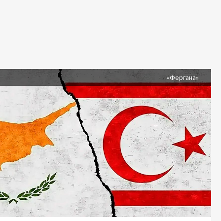
я
«Фергана»