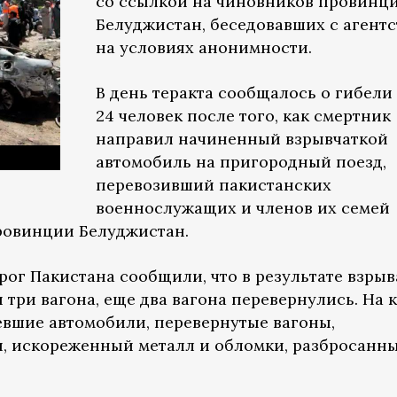
со ссылкой на чиновников провинц
Белуджистан, беседовавших с агент
на условиях анонимности.
В день теракта сообщалось о гибели
24 человек после того, как смертник
направил начиненный взрывчаткой
автомобиль на пригородный поезд,
перевозивший пакистанских
военнослужащих и членов их семей
провинции Белуджистан.
ог Пакистана сообщили, что в результате взрыв
 три вагона, еще два вагона перевернулись. На 
евшие автомобили, перевернутые вагоны,
, искореженный металл и обломки, разбросанны