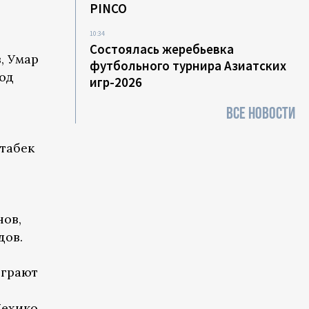
PINCO
10:34
Состоялась жеребьевка
, Умар
футбольного турнира Азиатских
од
игр-2026
ВСЕ НОВОСТИ
табек
нов,
дов.
ыграют
ехико.