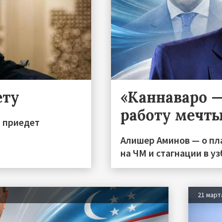
ету
«Каннаваро 
работу мечт
и приедет
Алишер Аминов — о пл
на ЧМ и стагнации в у
21 март