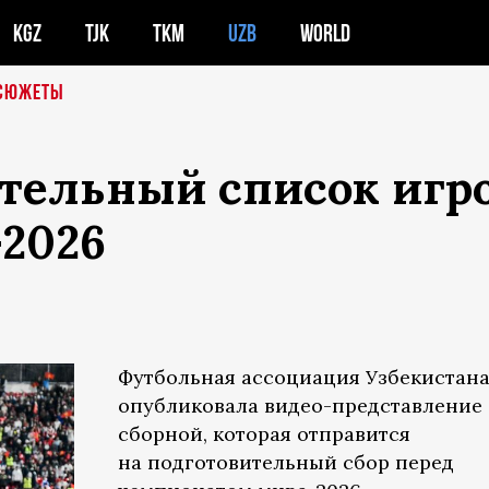
KGZ
TJK
TKM
UZB
WORLD
СЮЖЕТЫ
тельный список игро
-2026
Футбольная ассоциация Узбекистан
опубликовала видео-представление
сборной, которая отправится
на подготовительный сбор перед