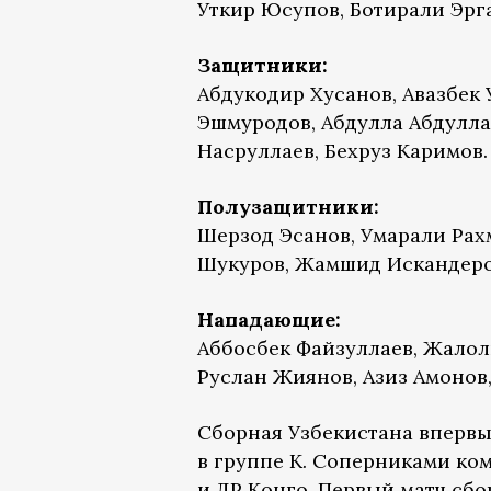
Уткир Юсупов, Ботирали Эрг
Защитники:
Абдукодир Хусанов, Авазбек 
Эшмуродов, Абдулла Абдулла
Насруллаев, Бехруз Каримов.
Полузащитники:
Шерзод Эсанов, Умарали Рах
Шукуров, Жамшид Искандеров
Нападающие:
Аббосбек Файзуллаев, Жалол
Руслан Жиянов, Азиз Амонов
Сборная Узбекистана впервы
в группе K. Соперниками ко
и ДР Конго. Первый матч сб