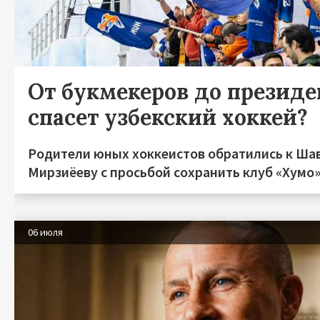
От букмекеров до президен
спасет узбекский хоккей?
Родители юных хоккеистов обратились к Ша
Мирзиёеву с просьбой сохранить клуб «Хумо
06 июля