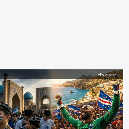
я
«Фергана»