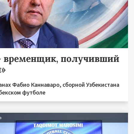
— временщик, получивший
ы»
анах Фабио Каннаваро, сборной Узбекистана
збекском футболе
а