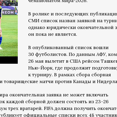
чемпионатом мира-2026.
В ролике и последующих публикаци
СМИ список назван заявкой на турни
однако юридически окончательной 
он пока не является.
В опубликованный список вошли
30 футболистов. По данным АФУ, ко
26 мая вылетит в США рейсом Ташке
Нью-Йорк, где продолжит подготовк
к турниру. В рамках сбора сборная
и товарищеские матчи против Канады и Нидерла
ира окончательная заявка не может включать
ок каждой сборной должен состоять из 23–26
ум трех вратарей. FIFA должна получить оконча
опубликует официальные списки всех 48 участни