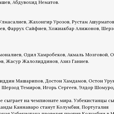
ашев, Абдувохид Нематов.
Улмасалиев, Жахонгир Урозов, Рустам Ашурматов
ев, Фаррух Сайфиев, Хожиакбар Алижонов, Шерз
моналиев, Одил Хамробеков, Акмаль Мозговой, О
, Жасур Жалолиддинов, Азиз Ганиев.
иддин Машарипов, Достон Хамдамов, Остон Уру
, Шерзод Темиров, Игорь Сергеев, Элдор Шомуро
е сыграет на чемпионате мира. Узбекистанцы с
манды Каннаваро станут Колумбия, Португалия
орная Узбекистана проведет против Колумбии в М