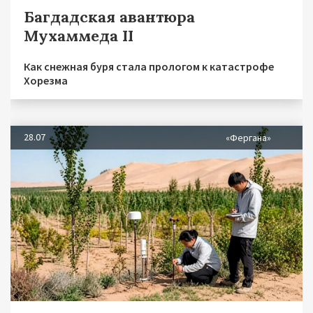
Багдадская авантюра
Мухаммеда II
Как снежная буря стала прологом к катастрофе
Хорезма
28.07
«Фергана»