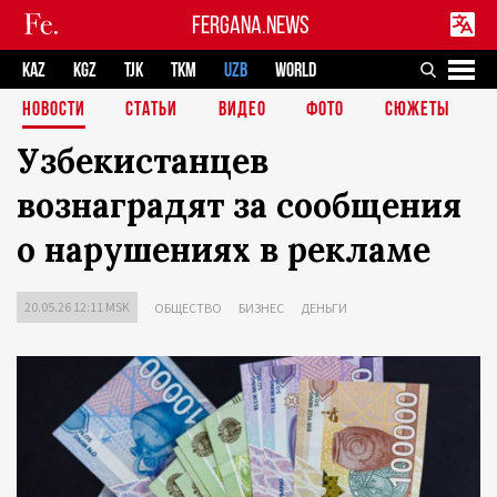
FERGANA.NEWS
KAZ
KGZ
TJK
TKM
UZB
WORLD
НОВОСТИ
СТАТЬИ
ВИДЕО
ФОТО
СЮЖЕТЫ
Узбекистанцев
вознаградят за сообщения
о нарушениях в рекламе
20.05.26 12:11 MSK
ОБЩЕСТВО
БИЗНЕС
ДЕНЬГИ