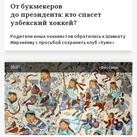
От букмекеров
до президента: кто спасет
узбекский хоккей?
Родители юных хоккеистов обратились к Шавкату
Мирзиёеву с просьбой сохранить клуб «Хумо»
30.07
«Фергана»