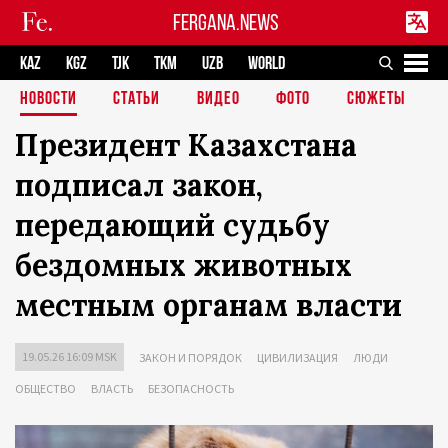
FERGANA.NEWS
KAZ
KGZ
TJK
TKM
UZB
WORLD
НОВОСТИ
СТАТЬИ
ВИДЕО
ФОТО
СЮЖЕТЫ
Президент Казахстана
подписал закон,
передающий судьбу
бездомных животных
местным органам власти
19.05.26 16:09 MSK
ЗАКОН И ПОРЯДОК
ЦИВИЛИЗАЦИЯ
ЛЮДИ
ОБЩЕСТВО
ВЛАСТЬ
БЕЗОПАСНОСТЬ