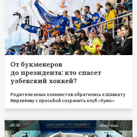
От букмекеров
до президента: кто спасет
узбекский хоккей?
Родители юных хоккеистов обратились к Шавкату
Мирзиёеву с просьбой сохранить клуб «Хумо»
03.08
«Фергана»