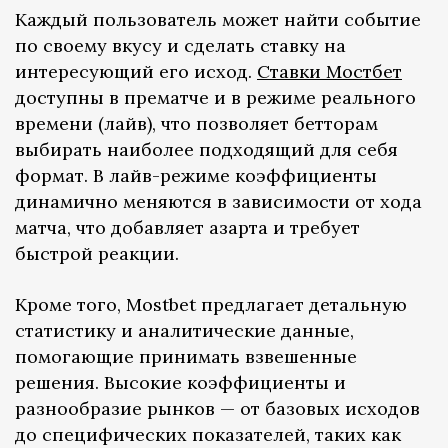
Каждый пользователь может найти событие
по своему вкусу и сделать ставку на
интересующий его исход.
Ставки Мостбет
доступны в прематче и в режиме реального
времени (лайв), что позволяет бетторам
выбирать наиболее подходящий для себя
формат. В лайв-режиме коэффициенты
динамично меняются в зависимости от хода
матча, что добавляет азарта и требует
быстрой реакции.
Кроме того, Mostbet предлагает детальную
статистику и аналитические данные,
помогающие принимать взвешенные
решения. Высокие коэффициенты и
разнообразие рынков — от базовых исходов
до специфических показателей, таких как