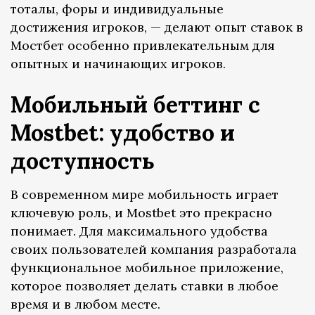
тоталы, форы и индивидуальные
достижения игроков, — делают опыт ставок в
Мостбет особенно привлекательным для
опытных и начинающих игроков.
Мобильный беттинг с
Mostbet: удобство и
доступность
В современном мире мобильность играет
ключевую роль, и Mostbet это прекрасно
понимает. Для максимального удобства
своих пользователей компания разработала
функциональное мобильное приложение,
которое позволяет делать ставки в любое
время и в любом месте.