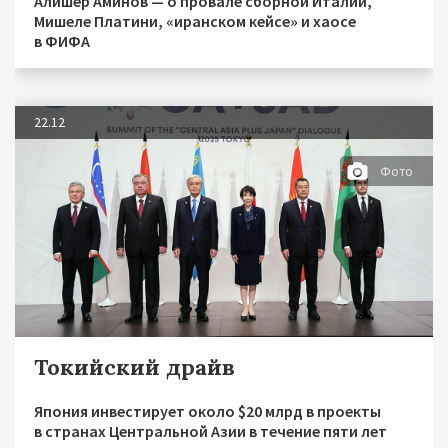
Алишер Аминов — о провале сборной Италии,
Мишеле Платини, «иранском кейсе» и хаосе
в ФИФА
22.12
Фото
Токийский драйв
Япония инвестирует около $20 млрд в проекты
в странах Центральной Азии в течение пяти лет