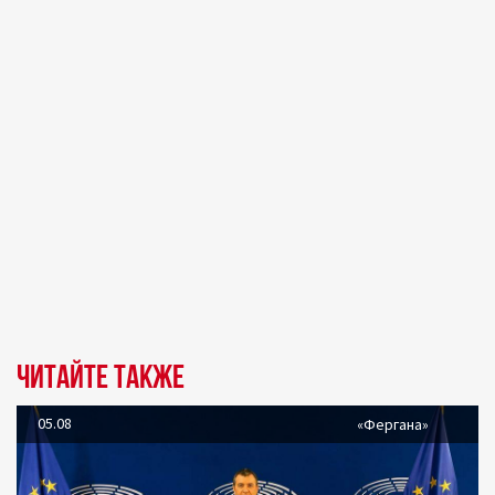
Читайте также
05.08
«Фергана»