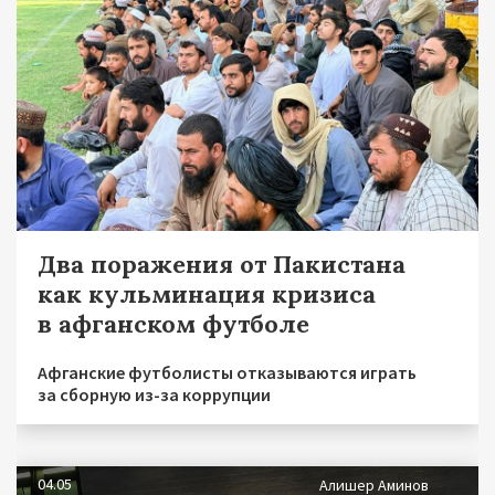
Два поражения от Пакистана
как кульминация кризиса
в афганском футболе
Афганские футболисты отказываются играть
за сборную из-за коррупции
04.05
Алишер Аминов