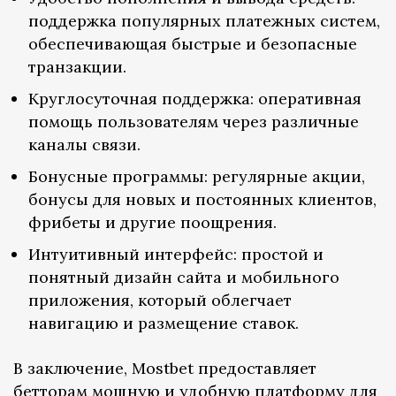
поддержка популярных платежных систем,
обеспечивающая быстрые и безопасные
транзакции.
Круглосуточная поддержка: оперативная
помощь пользователям через различные
каналы связи.
Бонусные программы: регулярные акции,
бонусы для новых и постоянных клиентов,
фрибеты и другие поощрения.
Интуитивный интерфейс: простой и
понятный дизайн сайта и мобильного
приложения, который облегчает
навигацию и размещение ставок.
В заключение, Mostbet предоставляет
бетторам мощную и удобную платформу для