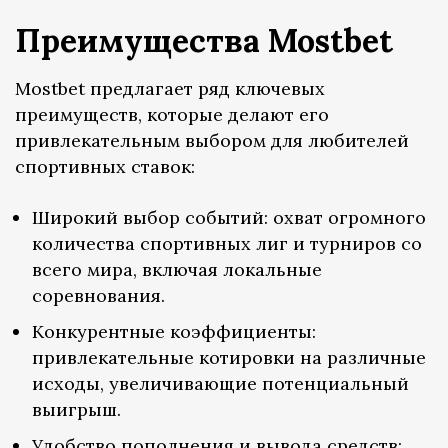
Преимущества Mostbet
Mostbet предлагает ряд ключевых
преимуществ, которые делают его
привлекательным выбором для любителей
спортивных ставок:
Широкий выбор событий: охват огромного
количества спортивных лиг и турниров со
всего мира, включая локальные
соревнования.
Конкурентные коэффициенты:
привлекательные котировки на различные
исходы, увеличивающие потенциальный
выигрыш.
Удобство пополнения и вывода средств: