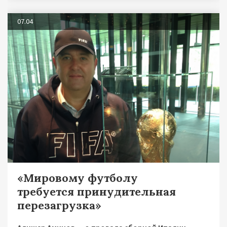
07.04
«Мировому футболу
требуется принудительная
перезагрузка»