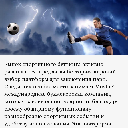
Рынок спортивного беттинга активно
развивается, предлагая бетторам широкий
выбор платформ для заключения пари.
Среди них особое место занимает Mostbet —
международная букмекерская компания,
которая завоевала популярность благодаря
своему обширному функционалу,
разнообразию спортивных событий и
удобству использования. Эта платформа