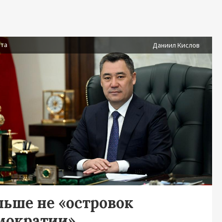
ста
Даниил Кислов
льше не «островок
мократии»