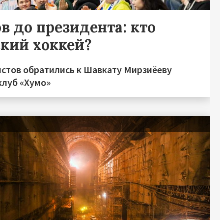
в до президента: кто
ский хоккей?
стов обратились к Шавкату Мирзиёеву
клуб «Хумо»
я