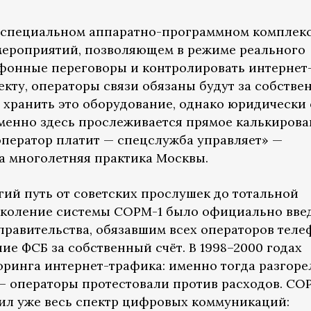
— специальном аппаратно-программном комплек
мероприятий, позволяющем в режиме реального
фонные переговоры и контролировать интернет
екту, операторы связи обязаны будут за собств
и хранить это оборудование, однако юридически
менно здесь прослеживается прямое калькиров
оператор платит — спецслужба управляет» —
 а многолетняя практика Москвы.
гий путь от советских прослушек до тотальной
околение системы СОРМ-1 было официально вве
 правительства, обязавшим всех операторов тел
ие ФСБ за собственный счёт. В 1998–2000 годах
ринга интернет-трафика: именно тогда разгоре
 операторы протестовали против расходов. СО
атил уже весь спектр цифровых коммуникаций: