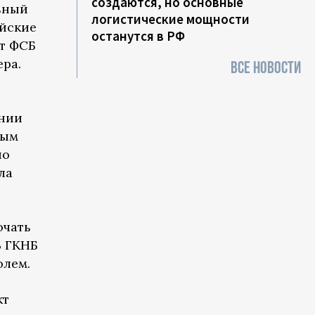
создаются, но основные
льный
логистические мощности
ийские
останутся в РФ
ет ФСБ
ера.
ВСЕ НОВОСТИ
ании
вым
но
ла
ючать
В ГКНБ
олем.
кт