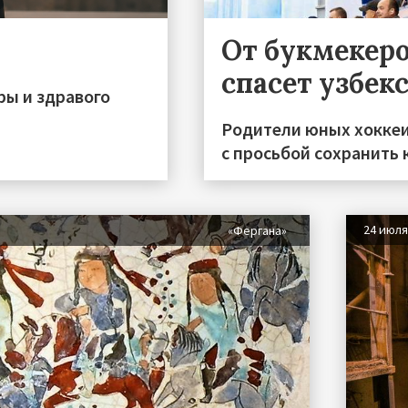
От букмекеро
спасет узбек
ры и здравого
Родители юных хоккеи
с просьбой сохранить 
24 июл
«Фергана»