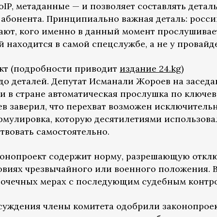
oIP, метаданные — и позволяет составлять дета
абонента. Принципиально важная деталь: росс
нают, кого именно в данный момент прослушива
 находится в самой спецслужбе, а не у провайд
кт (подробности приводит
издание 24.kg
)
 до деталей. Депутат Исманали Жороев на засед
ли в стране автоматическая прослушка по ключе
ев заверил, что перехват возможен исключитель
рмулировка, которую десятилетиями использова
твовать самостоятельно.
конопроект содержит норму, разрешающую откл
овиях чрезвычайного или военного положения. 
о точечных мерах с последующим судебным контр
суждения члены комитета одобрили законопрое