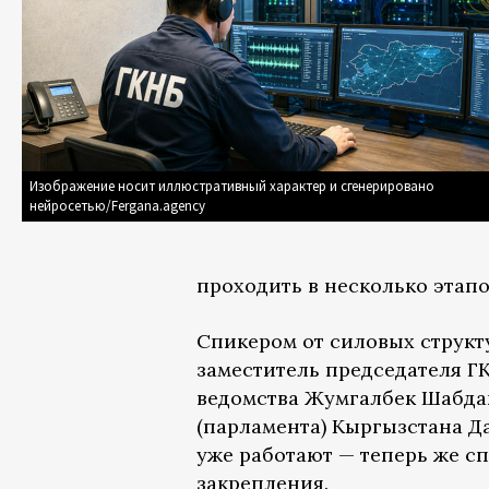
Изображение носит иллюстративный характер и сгенерировано
нейросетью/Fergana.agency
проходить в несколько этап
Спикером от силовых структ
заместитель председателя Г
ведомства Жумгалбек Шабдан
(парламента) Кыргызстана Д
уже работают — теперь же с
закрепления.