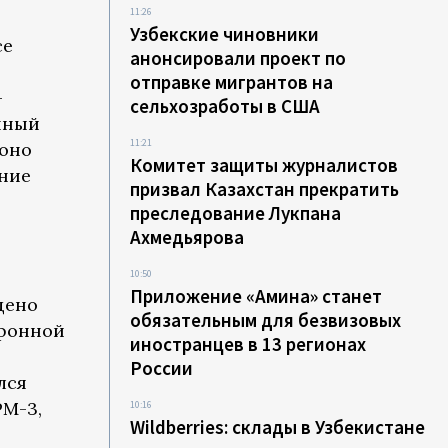
11:26
Узбекские чиновники
се
анонсировали проект по
отправке мигрантов на
-
сельхозработы в США
енный
11:21
 оно
Комитет защиты журналистов
ание
призвал Казахстан прекратить
преследование Лукпана
Ахмедьярова
10:50
Приложение «Амина» станет
дено
обязательным для безвизовых
ефонной
иностранцев в 13 регионах
России
лся
РМ-3,
10:16
Wildberries: склады в Узбекистане