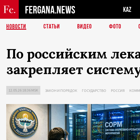
FERGANA.NEWS
KAZ
НОВОСТИ
СТАТЬИ
ВИДЕО
ФОТО
По российским лек
закрепляет систем
12.05.26 18:36 MSK
ЗАКОН И ПОРЯДОК
ГОСУДАРСТВО
РОССИЯ
КОММ