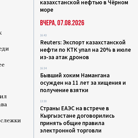
казахстанской нефтью в Чёрном
море
Вчера, 07.08.2026
х
16:43
Reuters: Экспорт казахстанской
еди
нефти по КТК упал на 20% в июле
из-за атак дронов
ее
16:34
Бывший хоким Намангана
осужден на 11 лет за хищения и
получение взятки
пил
13:30
ава
Страны ЕАЭС на встрече в
Кыргызстане договорились
 слежки
принять общие правила
электронной торговли