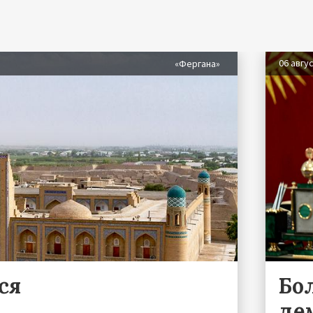
06 авгу
«Фергана»
ся
Бо
де