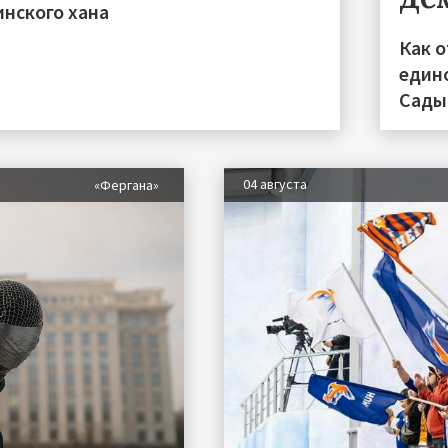
инского хана
Как 
един
Сады
04 августа
«Фергана»