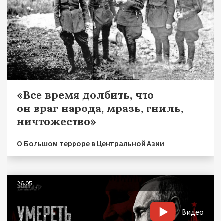
«Все время долбить, что
он враг народа, мразь, гниль,
ничтожество»
О Большом терроре в Центральной Азии
26.05
Видео