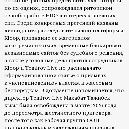
об «иностранных представителях», который,
по их оценке, сопровождался риторикой
о якобы работе НПО в интересах внешних
сил. Среди конкретных претензий названы
ликвидация расследовательской платформы
Kloop, признание ее материалов
«экстремистскими», временные блокировки
независимых сайтов без судебного решения,
а также уголовные дела против сотрудников
Kloop и Temirov Live по расплывчато
сформулированной статье о призывах
к «неповиновению» властям и массовым
беспорядкам. В документе напоминается, что
директор Temirov Live Махабат Тажибек
кызы была освобождена в марте 2026 года
до пересмотра шестилетнего приговора,
после того как Рабочая группа ООН
по произвольным задержаниям признала