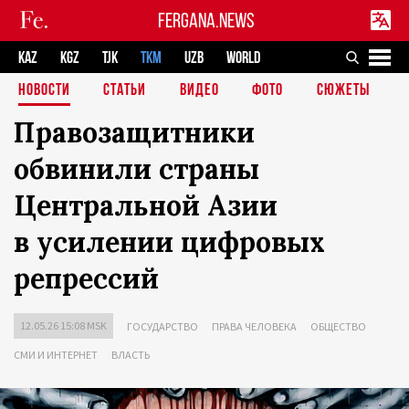
FERGANA.NEWS
KAZ
KGZ
TJK
TKM
UZB
WORLD
НОВОСТИ
СТАТЬИ
ВИДЕО
ФОТО
СЮЖЕТЫ
Правозащитники
обвинили страны
Центральной Азии
в усилении цифровых
репрессий
12.05.26 15:08 MSK
ГОСУДАРСТВО
ПРАВА ЧЕЛОВЕКА
ОБЩЕСТВО
СМИ И ИНТЕРНЕТ
ВЛАСТЬ