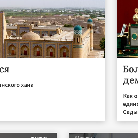
ся
Бо
де
инского хана
Как 
един
Сады
04 августа