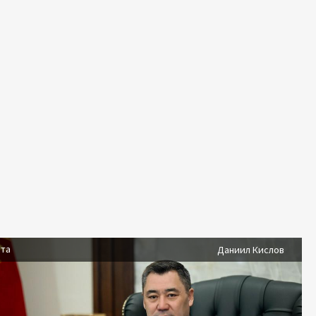
ста
Даниил Кислов