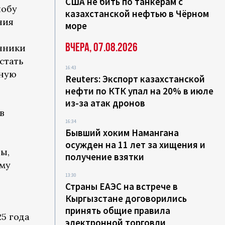
США не бить по танкерам с
лобу
казахстанской нефтью в Чёрном
ния
море
Вчера, 07.08.2026
нники
стать
16:43
чную
Reuters: Экспорт казахстанской
нефти по КТК упал на 20% в июле
из-за атак дронов
в
16:34
Бывший хоким Намангана
осужден на 11 лет за хищения и
ы,
получение взятки
ему
13:30
Страны ЕАЭС на встрече в
Кыргызстане договорились
принять общие правила
25 года
электронной торговли