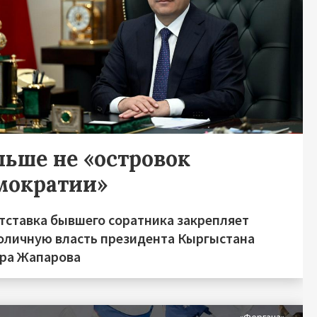
льше не «островок
мократии»
отставка бывшего соратника закрепляет
оличную власть президента Кыргыстана
ра Жапарова