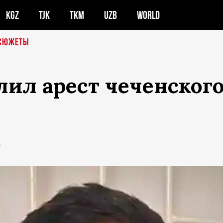
KGZ
TJK
TKM
UZB
WORLD
СЮЖЕТЫ
ил арест чеченского
А