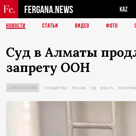
FERGANA.NEWS
KAZ
НОВОСТИ
СТАТЬИ
ВИДЕО
ФОТО
Суд в Алматы продл
запрету ООН
11.05.26 17:22 MSK
ГОСУДАРСТВО
РОССИЯ
СУД
ВЛАСТЬ
ПОЛИТИК