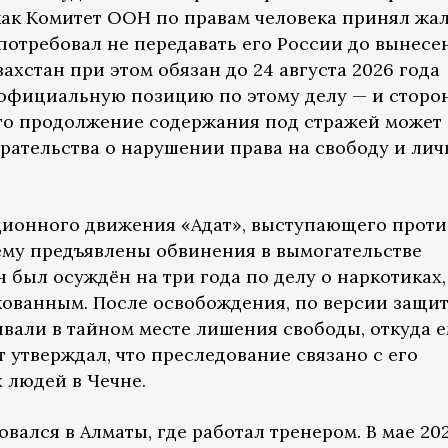
 как Комитет ООН по правам человека принял жа
потребовал не передавать его России до вынесе
ахстан при этом обязан до 24 августа 2026 года
 официальную позицию по этому делу — и сторо
то продолжение содержания под стражей может 
рательства о нарушении права на свободу и ли
ционного движения «Адат», выступающего проти
ему предъявлены обвинения в вымогательстве
н был осуждён на три года по делу о наркотиках,
кованным. После освобождения, по версии защит
вали в тайном месте лишения свободы, откуда 
т утверждал, что преследование связано с его
 людей в Чечне.
вался в Алматы, где работал тренером. В мае 20