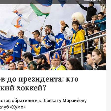
«Фергана»
в до президента: кто
ский хоккей?
стов обратились к Шавкату Мирзиёеву
клуб «Хумо»