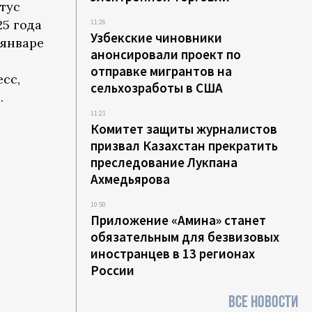
тус
25 года
11:26
Узбекские чиновники
 январе
анонсировали проект по
отправке мигрантов на
сс,
сельхозработы в США
.
11:21
Комитет защиты журналистов
призвал Казахстан прекратить
преследование Лукпана
Ахмедьярова
10:50
Приложение «Амина» станет
обязательным для безвизовых
иностранцев в 13 регионах
России
ВСЕ НОВОСТИ