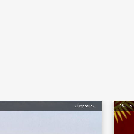
06 авгу
«Фергана»